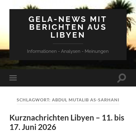
GELA-NEWS MIT
BERICHTEN AUS
LIBYEN
Informationen - Analysen - Meinungen
Suchfe
Mobile-
ein-/a
Menü
ein-/ausblenden
SCHLAGWORT:
ABDUL MUTALIB AS-SARHANI
Kurznachrichten Libyen – 11. bis
17. Juni 2026