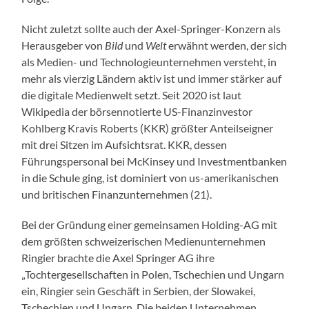
Nicht zuletzt sollte auch der Axel-Springer-Konzern als
Herausgeber von
Bild
und
Welt
erwähnt werden, der sich
als Medien- und Technologieunternehmen versteht, in
mehr als vierzig Ländern aktiv ist und immer stärker auf
die digitale Medienwelt setzt. Seit 2020 ist laut
Wikipedia der börsennotierte US-Finanzinvestor
Kohlberg Kravis Roberts (KKR) größter Anteilseigner
mit drei Sitzen im Aufsichtsrat. KKR, dessen
Führungspersonal bei McKinsey und Investmentbanken
in die Schule ging, ist dominiert von us-amerikanischen
und britischen Finanzunternehmen (21).
Bei der Gründung einer gemeinsamen Holding-AG mit
dem größten schweizerischen Medienunternehmen
Ringier brachte die Axel Springer AG ihre
„Tochtergesellschaften in Polen, Tschechien und Ungarn
ein, Ringier sein Geschäft in Serbien, der Slowakei,
Tschechien und Ungarn. Die beiden Unternehmen