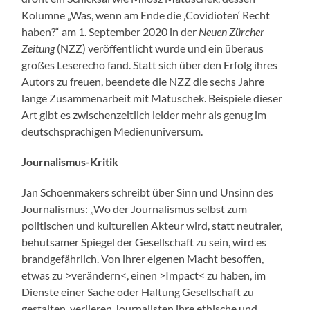
Kolumne „Was, wenn am Ende die ‚Covidioten‘ Recht
haben?“ am 1. September 2020 in der
Neuen Zürcher
Zeitung
(NZZ) veröffentlicht wurde und ein überaus
großes Leserecho fand. Statt sich über den Erfolg ihres
Autors zu freuen, beendete die NZZ die sechs Jahre
lange Zusammenarbeit mit Matuschek. Beispiele dieser
Art gibt es zwischenzeitlich leider mehr als genug im
deutschsprachigen Medienuniversum.
Journalismus-Kritik
Jan Schoenmakers schreibt über Sinn und Unsinn des
Journalismus: „Wo der Journalismus selbst zum
politischen und kulturellen Akteur wird, statt neutraler,
behutsamer Spiegel der Gesellschaft zu sein, wird es
brandgefährlich. Von ihrer eigenen Macht besoffen,
etwas zu >verändern<, einen >Impact< zu haben, im
Dienste einer Sache oder Haltung Gesellschaft zu
gestalten, verlieren Journalisten ihre ethische und