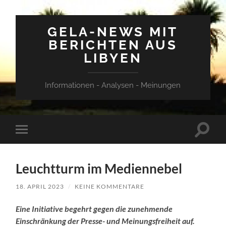
GELA-NEWS MIT
BERICHTEN AUS
LIBYEN
Informationen - Analysen - Meinungen
Suchfe
Mobile-
ein-/a
Menü
ein-/ausblenden
Leuchtturm im Mediennebel
18. APRIL 2023
/
KEINE KOMMENTARE
Eine Initiative begehrt gegen die zunehmende
Einschränkung der Presse- und Meinungsfreiheit auf.