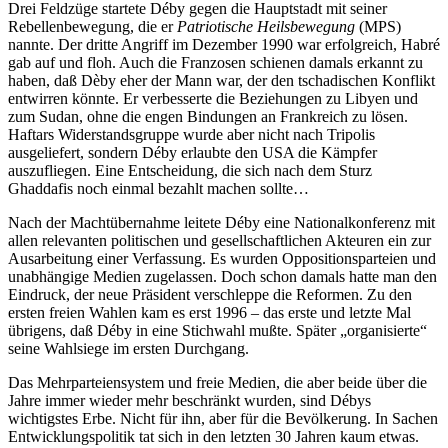
Drei Feldzüge startete Déby gegen die Hauptstadt mit seiner
Rebellenbewegung, die er
Patriotische Heilsbewegung
(MPS)
nannte. Der dritte Angriff im Dezember 1990 war erfolgreich, Habré
gab auf und floh. Auch die Franzosen schienen damals erkannt zu
haben, daß Dèby eher der Mann war, der den tschadischen Konflikt
entwirren könnte. Er verbesserte die Beziehungen zu Libyen und
zum Sudan, ohne die engen Bindungen an Frankreich zu lösen.
Haftars Widerstandsgruppe wurde aber nicht nach Tripolis
ausgeliefert, sondern Déby erlaubte den USA die Kämpfer
auszufliegen. Eine Entscheidung, die sich nach dem Sturz
Ghaddafis noch einmal bezahlt machen sollte…
Nach der Machtübernahme leitete Déby eine Nationalkonferenz mit
allen relevanten politischen und gesellschaftlichen Akteuren ein zur
Ausarbeitung einer Verfassung. Es wurden Oppositionsparteien und
unabhängige Medien zugelassen. Doch schon damals hatte man den
Eindruck, der neue Präsident verschleppe die Reformen. Zu den
ersten freien Wahlen kam es erst 1996 – das erste und letzte Mal
übrigens, daß Déby in eine Stichwahl mußte. Später „organisierte“
seine Wahlsiege im ersten Durchgang.
Das Mehrparteiensystem und freie Medien, die aber beide über die
Jahre immer wieder mehr beschränkt wurden, sind Débys
wichtigstes Erbe. Nicht für ihn, aber für die Bevölkerung. In Sachen
Entwicklungspolitik tat sich in den letzten 30 Jahren kaum etwas.