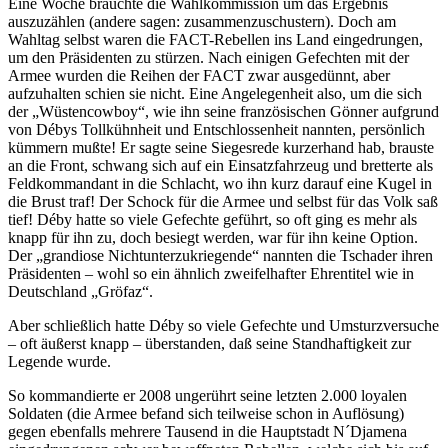
Eine Woche brauchte die Wahlkommission um das Ergebnis
auszuzählen (andere sagen: zusammenzuschustern). Doch am
Wahltag selbst waren die FACT-Rebellen ins Land eingedrungen,
um den Präsidenten zu stürzen. Nach einigen Gefechten mit der
Armee wurden die Reihen der FACT zwar ausgedünnt, aber
aufzuhalten schien sie nicht. Eine Angelegenheit also, um die sich
der „Wüstencowboy“, wie ihn seine französischen Gönner aufgrund
von Débys Tollkühnheit und Entschlossenheit nannten, persönlich
kümmern mußte! Er sagte seine Siegesrede kurzerhand hab, brauste
an die Front, schwang sich auf ein Einsatzfahrzeug und bretterte als
Feldkommandant in die Schlacht, wo ihn kurz darauf eine Kugel in
die Brust traf! Der Schock für die Armee und selbst für das Volk saß
tief! Déby hatte so viele Gefechte geführt, so oft ging es mehr als
knapp für ihn zu, doch besiegt werden, war für ihn keine Option.
Der „grandiose Nichtunterzukriegende“ nannten die Tschader ihren
Präsidenten – wohl so ein ähnlich zweifelhafter Ehrentitel wie in
Deutschland „Gröfaz“.
Aber schließlich hatte Déby so viele Gefechte und Umsturzversuche
– oft äußerst knapp – überstanden, daß seine Standhaftigkeit zur
Legende wurde.
So kommandierte er 2008 ungerührt seine letzten 2.000 loyalen
Soldaten (die Armee befand sich teilweise schon in Auflösung)
gegen ebenfalls mehrere Tausend in die Hauptstadt N´Djamena