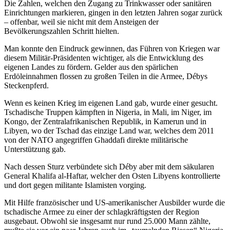
Die Zahlen, welchen den Zugang zu Trinkwasser oder sanitären
Einrichtungen markieren, gingen in den letzten Jahren sogar zurück
– offenbar, weil sie nicht mit dem Ansteigen der
Bevölkerungszahlen Schritt hielten.
Man konnte den Eindruck gewinnen, das Führen von Kriegen war
diesem Militär-Präsidenten wichtiger, als die Entwicklung des
eigenen Landes zu fördern. Gelder aus den spärlichen
Erdöleinnahmen flossen zu großen Teilen in die Armee, Débys
Steckenpferd.
Wenn es keinen Krieg im eigenen Land gab, wurde einer gesucht.
Tschadische Truppen kämpften in Nigeria, in Mali, im Niger, im
Kongo, der Zentralafrikanischen Republik, in Kamerun und in
Libyen, wo der Tschad das einzige Land war, welches dem 2011
von der NATO angegriffen Ghaddafi direkte militärische
Unterstützung gab.
Nach dessen Sturz verbündete sich Déby aber mit dem säkularen
General Khalifa al-Haftar, welcher den Osten Libyens kontrollierte
und dort gegen militante Islamisten vorging.
Mit Hilfe französischer und US-amerikanischer Ausbilder wurde die
tschadische Armee zu einer der schlagkräftigsten der Region
ausgebaut. Obwohl sie insgesamt nur rund 25.000 Mann zählte,