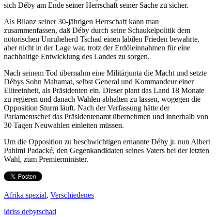
sich Déby am Ende seiner Herrschaft seiner Sache zu sicher.
Als Bilanz seiner 30-jährigen Herrschaft kann man
zusammenfassen, daß Déby durch seine Schaukelpolitik dem
notorischen Unruheherd Tschad einen labilen Frieden bewahrte,
aber nicht in der Lage war, trotz der Erdöleinnahmen für eine
nachhaltige Entwicklung des Landes zu sorgen.
Nach seinem Tod übernahm eine Militärjunta die Macht und setzte
Débys Sohn Mahamat, selbst General und Kommandeur einer
Eliteeinheit, als Präsidenten ein. Dieser plant das Land 18 Monate
zu regieren und danach Wahlen abhalten zu lassen, wogegen die
Opposition Sturm läuft. Nach der Verfassung hätte der
Parlamentschef das Präsidentenamt übernehmen und innerhalb von
30 Tagen Neuwahlen einleiten müssen.
Um die Opposition zu beschwichtigen ernannte Déby jr. nun Albert
Pahimi Padacké, den Gegenkandidaten seines Vaters bei der letzten
Wahl, zum Premierminister.
Afrika spezial
,
Verschiedenes
idriss deby
tschad