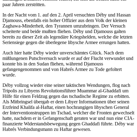
paar Jahren zerstritten.
In der Nacht vom 1. auf den 2. April versuchten Déby und Hassan
Djamouss, ebenfalls ein hoher Offizier aus dem Volk der kleinen
Zaghawa-Minderheit, den Tyrannen umzubringen. Der Versuch
scheiterte und beide mußten fliehen. Déby und Djamouss galten
bereits zu dieser Zeit als legendäre Kriegshelden, welche die letzten
Seriensiege gegen die überlegene libysche Armee errungen hatten.
Auch hier hatte Déby wieder unverschämtes Glück. Nach dem
mißlungenen Putschversuch wurde er auf der Flucht verwundet und
konnte bis in den Sudan fliehen, während Djamouss
gefangengenommen und von Habrés Armee zu Tode gefoltert
wurde.
Déby vollzog wieder eine seiner taktischen Wendungen, flog nach
Tripolis zu Libyens Revolutionsführer Muammar al-Ghaddafi um
Hilfe für einen Feldzug gegen das tschadische Regime zu erbitten.
Als Mitbringsel übergab er dem Libyer Informationen über seinen
Erzfeind Khalifa al-Haftar, einen hochrangigen libyschen General
der Interventionstruppen im Tschad, welcher die Fronten gewechselt
hatte, nachdem er in Gefangenschaft geraten war und nun eine CIA-
finanzierte Widerstandsbewegung gegen Ghaddafi führte. Déby war
Habrés Verbindungsmann zu Haftar gewesen.