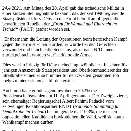
24.4.2021.
Am Mittag des 20. April gab das tschadische Militär in
einer kurzen Stellungnahme bekannt, daß der seit 1990 regierende
Staatspräsident Idriss Déby an der Front beim Kampf gegen die
bewaffneten Rebellen der „
Front für Wandel und Eintracht im
Tschad“
(FACT) getötet worden sei.
„Er übernahm die Leitung der Operationen beim heroischen Kampf
gegen die terroristischen Horden, er wurde bei den Gefechten
verwundet und hauchte die Seele aus, als er nach N’Djamena
zurückgebracht worden war“, erklärte die Armee.
Dies war im Prinzip für Déby nichts Ungewöhnliches. In seiner 30-
jährigen Amtszeit als Staatspräsident und Oberkommandierender der
Streitkräfte schien er sich immer für den zweiten genannten Job
mehr zu interessieren als für den ersten.
Auch nun hatte er mit sagenumwobenen 79,3% die
Präsidentschaftswahlen am 11. April gewonnen. Der Zweiplatzierte,
sein ehemaliger Regierungschef Albert Pahimi Padacké vom
zeitweiligen Koalitionspartner RNDT (
Nationale Sammlung für
Demokratie im Tschad
) bekam gerade mal 10,3%, die meisten
oppositionellen Kandidaten boykottierten die Wahl, weil sie kaum
Wahlkampf machen durften.