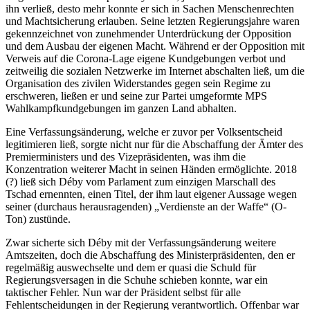
ihn verließ, desto mehr konnte er sich in Sachen Menschenrechten
und Machtsicherung erlauben. Seine letzten Regierungsjahre waren
gekennzeichnet von zunehmender Unterdrückung der Opposition
und dem Ausbau der eigenen Macht. Während er der Opposition mit
Verweis auf die Corona-Lage eigene Kundgebungen verbot und
zeitweilig die sozialen Netzwerke im Internet abschalten ließ, um die
Organisation des zivilen Widerstandes gegen sein Regime zu
erschweren, ließen er und seine zur Partei umgeformte MPS
Wahlkampfkundgebungen im ganzen Land abhalten.
Eine Verfassungsänderung, welche er zuvor per Volksentscheid
legitimieren ließ, sorgte nicht nur für die Abschaffung der Ämter des
Premierministers und des Vizepräsidenten, was ihm die
Konzentration weiterer Macht in seinen Händen ermöglichte. 2018
(?) ließ sich Déby vom Parlament zum einzigen Marschall des
Tschad ernennten, einen Titel, der ihm laut eigener Aussage wegen
seiner (durchaus herausragenden) „Verdienste an der Waffe“ (O-
Ton) zustünde.
Zwar sicherte sich Déby mit der Verfassungsänderung weitere
Amtszeiten, doch die Abschaffung des Ministerpräsidenten, den er
regelmäßig auswechselte und dem er quasi die Schuld für
Regierungsversagen in die Schuhe schieben konnte, war ein
taktischer Fehler. Nun war der Präsident selbst für alle
Fehlentscheidungen in der Regierung verantwortlich. Offenbar war