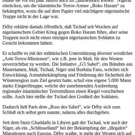
mußte sie vor ein paar Jahren auch im „taumelnden Riesen“ Nigeria
einrücken, um die islamistische Terror-Armee „Boko Haram“ zu
bekämpfen, wozu die auf dem Papier viel mächtigere nigerianische
Truppe nicht in der Lage war.
Déby erklärte damals öffentlich, daß Tschad seit Wochen auf
nigerianischem Gebiet Krieg gegen Boko Haram führe, aber seine
Truppen noch nicht einen einzigen nigerianischen Soldaten zu
Gesicht bekommen hätten.
Er schaffte es mit der militärischen Unterstützung diverser westlicher
„Anti-Terror-Missionen“, wie z.B. jene in Mali, für den Westen
unverzichtbar zu werden. Die Initiative „G5 Sahel“, ein Bündnis aus
Mauretanien, Mali, Tschad, Niger und Burkina Faso, welches sich
Entwicklung, Armutsbekämpfung und Förderung der Sicherheit der
Wüstenregion zum Ziel gesetzt hatte, schuf eine eigene 5.000 Mann
starke Eingreiftruppe, welche der zunehmenden Ausbreitung
regionaler islamistischer Terrormilizen einen Riegel vorschieben
sollte. Auch hier stellte der Tschad den Großteil der Soldaten.
Dadurch ließ Paris dem „Boss des Sahel“, wie Déby sich zum
Schluß sich selbst gern nannte, nahezu alles durchgehen.
Seit dem Sturz Ghaddafis in Libyen galt der Tschad, wie auch der
Niger, als ein „Schlüsselland“ bei der Bekämpfung der „illegalen“
Migrationen nach Europa. Déby wußte, je mehr der Westen sich auf