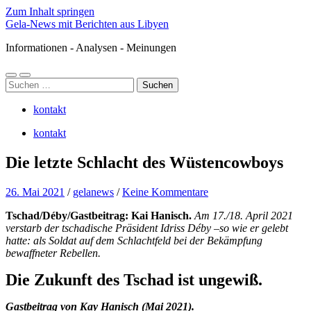
Zum Inhalt springen
Gela-News mit Berichten aus Libyen
Informationen - Analysen - Meinungen
Mobile-
Suchfeld
Suchen
Menü
ein-/ausblenden
nach:
ein-/ausblenden
kontakt
kontakt
Die letzte Schlacht des Wüstencowboys
26. Mai 2021
/
gelanews
/
Keine Kommentare
Tschad/Déby/Gastbeitrag: Kai Hanisch.
Am 17./18. April 2021
verstarb der tschadische Präsident Idriss Déby –so wie er gelebt
hatte: als Soldat auf dem Schlachtfeld bei der Bekämpfung
bewaffneter Rebellen.
Die Zukunft des Tschad ist ungewiß.
Gastbeitrag von Kay Hanisch (Mai 2021).