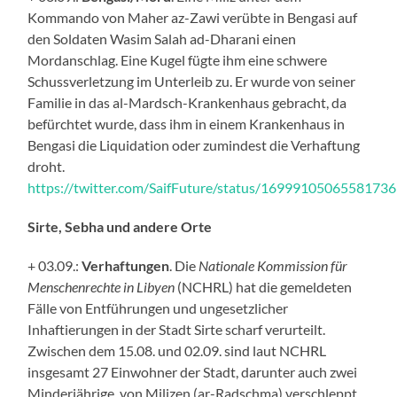
Kommando von Maher az-Zawi verübte in Bengasi auf
den Soldaten Wasim Salah ad-Dharani einen
Mordanschlag. Eine Kugel fügte ihm eine schwere
Schussverletzung im Unterleib zu. Er wurde von seiner
Familie in das al-Mardsch-Krankenhaus gebracht, da
befürchtet wurde, dass ihm in einem Krankenhaus in
Bengasi die Liquidation oder zumindest die Verhaftung
droht.
https://twitter.com/SaifFuture/status/1699910506558173
Sirte, Sebha und andere Orte
+ 03.09.:
Verhaftungen
. Die
Nationale Kommission für
Menschenrechte in Libyen
(NCHRL) hat die gemeldeten
Fälle von Entführungen und ungesetzlicher
Inhaftierungen in der Stadt Sirte scharf verurteilt.
Zwischen dem 15.08. und 02.09. sind laut NCHRL
insgesamt 27 Einwohner der Stadt, darunter auch zwei
Minderjährige, von Milizen (ar-Radschma) verschleppt