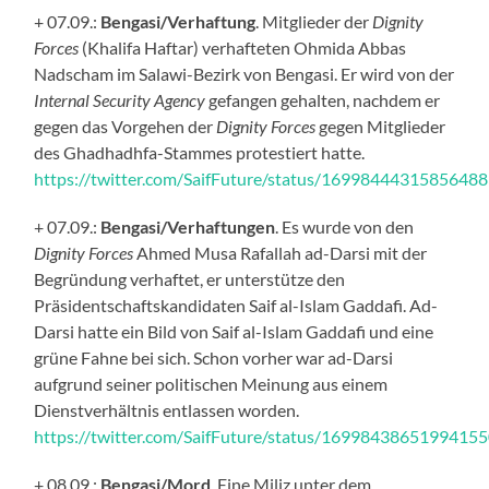
+ 07.09.:
Bengasi/Verhaftung
. Mitglieder der
Dignity
Forces
(Khalifa Haftar) verhafteten Ohmida Abbas
Nadscham im Salawi-Bezirk von Bengasi. Er wird von der
Internal Security Agency
gefangen gehalten, nachdem er
gegen das Vorgehen der
Dignity Forces
gegen Mitglieder
des Ghadhadhfa-Stammes protestiert hatte.
https://twitter.com/SaifFuture/status/1699844431585648
+ 07.09.:
Bengasi/Verhaftungen
. Es wurde von den
Dignity Forces
Ahmed Musa Rafallah ad-Darsi mit der
Begründung verhaftet, er unterstütze den
Präsidentschaftskandidaten Saif al-Islam Gaddafi. Ad-
Darsi hatte ein Bild von Saif al-Islam Gaddafi und eine
grüne Fahne bei sich. Schon vorher war ad-Darsi
aufgrund seiner politischen Meinung aus einem
Dienstverhältnis entlassen worden.
https://twitter.com/SaifFuture/status/1699843865199415
+ 08.09.:
Bengasi/Mord
. Eine Miliz unter dem