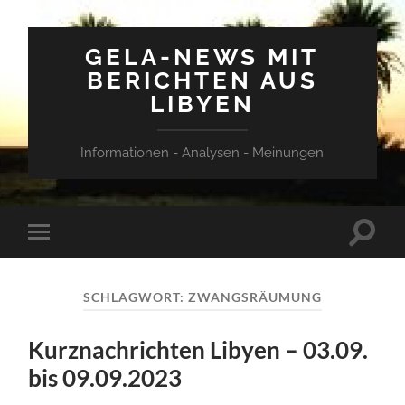
GELA-NEWS MIT
BERICHTEN AUS
LIBYEN
Informationen - Analysen - Meinungen
Suchfe
Mobile-
ein-/a
Menü
ein-/ausblenden
SCHLAGWORT:
ZWANGSRÄUMUNG
Kurznachrichten Libyen – 03.09.
bis 09.09.2023