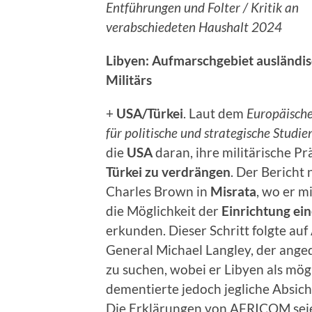
Entführungen und Folter / Kritik an
verabschiedeten Haushalt 2024
Libyen: Aufmarschgebiet ausländi
Militärs
+
USA/Türkei
. Laut dem
Europäisch
für politische und strategische Studie
die
USA
daran, ihre militärische P
Türkei zu verdrängen
. Der Bericht
Charles Brown in
Misrata
, wo er m
die Möglichkeit der
Einrichtung ein
erkunden. Dieser Schritt folgte 
General Michael Langley, der ange
zu suchen, wobei er Libyen als mögl
dementierte jedoch jegliche Absich
Die Erklärungen von AFRICOM seien