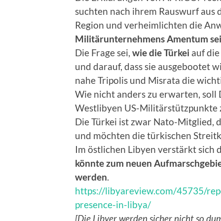
suchten nach ihrem Rauswurf aus 
Region und verheimlichten die An
Militärunternehmens Amentum seit 
Die Frage sei,
wie die Türkei
auf die
und darauf, dass sie ausgebootet w
nahe Tripolis und Misrata die wicht
Wie nicht anders zu erwarten, soll
Westlibyen US-Militärstützpunkte z
Die Türkei ist zwar Nato-Mitglied, 
und möchten die türkischen Streitkr
Im östlichen Libyen verstärkt sich 
könnte zum neuen Aufmarschgebiet
werden
.
https://libyareview.com/45735/repo
presence-in-libya/
[Die Libyer werden sicher nicht so dum