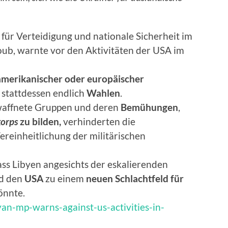
für Verteidigung und nationale Sicherheit im
oub, warnte vor den Aktivitäten der USA im
-amerikanischer oder europäischer
stattdessen endlich
Wahlen
.
waffnete Gruppen und deren
Bemühungen
,
korps
zu bilden,
verhinderten die
ereinheitlichung der militärischen
s Libyen angesichts der eskalierenden
d den
USA
zu einem
neuen Schlachtfeld für
önnte.
yan-mp-warns-against-us-activities-in-