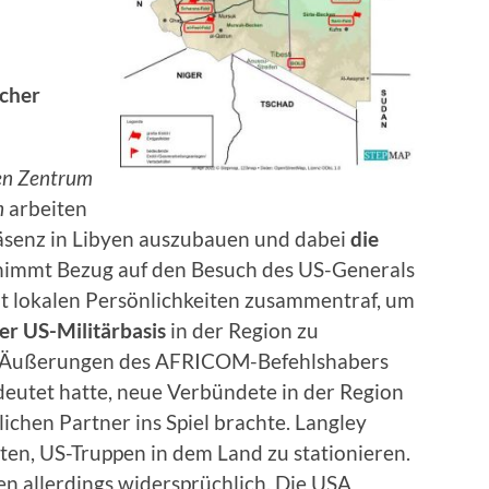
scher
en Zentrum
n
arbeiten
räsenz in Libyen auszubauen und dabei
die
 nimmt Bezug auf den Besuch des US-Generals
it lokalen Persönlichkeiten zusammentraf, um
er US-Militärbasis
in der Region zu
auf Äußerungen des AFRICOM-Befehlshabers
deutet hatte, neue Verbündete in der Region
ichen Partner ins Spiel brachte. Langley
ten, US-Truppen in dem Land zu stationieren.
 allerdings widersprüchlich. Die USA