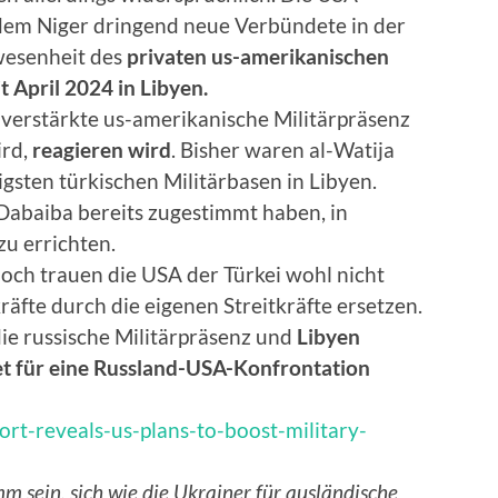
dem Niger dringend neue Verbündete in der
wesenheit des
privaten us-amerikanischen
April 2024 in Libyen.
 verstärkte us-amerikanische Militärpräsenz
ird,
reagieren
wird
. Bisher waren al-Watija
igsten türkischen Militärbasen in Libyen.
 Dabaiba bereits zugestimmt haben, in
u errichten.
doch trauen die USA der Türkei wohl nicht
äfte durch die eigenen Streitkräfte ersetzen.
die russische Militärpräsenz und
Libyen
 für eine Russland-USA-Konfrontation
rt-reveals-us-plans-to-boost-military-
m sein, sich wie die Ukrainer für ausländische