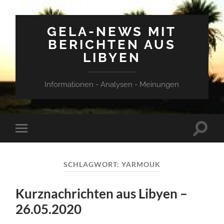
GELA-NEWS MIT
BERICHTEN AUS
LIBYEN
Informationen - Analysen - Meinungen
Suchfe
Mobile-
ein-/a
Menü
ein-/ausblenden
SCHLAGWORT:
YARMOUK
Kurznachrichten aus Libyen –
26.05.2020