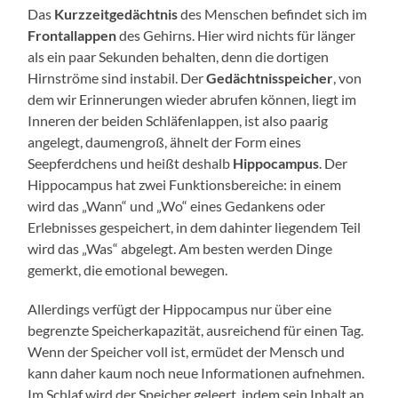
Das
Kurzzeitgedächtnis
des Menschen befindet sich im
Frontallappen
des Gehirns. Hier wird nichts für länger
als ein paar Sekunden behalten, denn die dortigen
Hirnströme sind instabil. Der
Gedächtnisspeicher
, von
dem wir Erinnerungen wieder abrufen können, liegt im
Inneren der beiden Schläfenlappen, ist also paarig
angelegt, daumengroß, ähnelt der Form eines
Seepferdchens und heißt deshalb
Hippocampus
. Der
Hippocampus hat zwei Funktionsbereiche: in einem
wird das „Wann“ und „Wo“ eines Gedankens oder
Erlebnisses gespeichert, in dem dahinter liegendem Teil
wird das „Was“ abgelegt. Am besten werden Dinge
gemerkt, die emotional bewegen.
Allerdings verfügt der Hippocampus nur über eine
begrenzte Speicherkapazität, ausreichend für einen Tag.
Wenn der Speicher voll ist, ermüdet der Mensch und
kann daher kaum noch neue Informationen aufnehmen.
Im Schlaf wird der Speicher geleert, indem sein Inhalt an