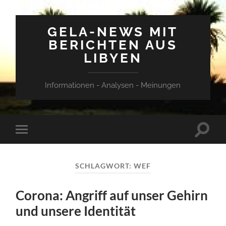
GELA-NEWS MIT
BERICHTEN AUS
LIBYEN
Informationen - Analysen - Meinungen
Suchfe
Mobile-
ein-/a
Menü
ein-/ausblenden
SCHLAGWORT:
WEF
Corona: Angriff auf unser Gehirn
und unsere Identität