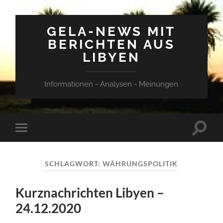
GELA-NEWS MIT
BERICHTEN AUS
LIBYEN
Informationen - Analysen - Meinungen
Suchfe
Mobile-
ein-/a
Menü
ein-/ausblenden
SCHLAGWORT:
WÄHRUNGSPOLITIK
Kurznachrichten Libyen –
24.12.2020