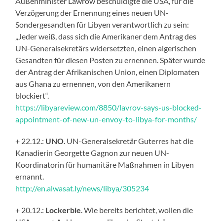
Außenminister Lawrow beschuldigte die USA, für die
Verzögerung der Ernennung eines neuen UN-
Sondergesandten für Libyen verantwortlich zu sein:
„Jeder weiß, dass sich die Amerikaner dem Antrag des
UN-Generalsekretärs widersetzten, einen algerischen
Gesandten für diesen Posten zu ernennen. Später wurde
der Antrag der Afrikanischen Union, einen Diplomaten
aus Ghana zu ernennen, von den Amerikanern
blockiert“.
https://libyareview.com/8850/lavrov-says-us-blocked-
appointment-of-new-un-envoy-to-libya-for-months/
+ 22.12.:
UNO
. UN-Generalsekretär Guterres hat die
Kanadierin Georgette Gagnon zur neuen UN-
Koordinatorin für humanitäre Maßnahmen in Libyen
ernannt.
http://en.alwasat.ly/news/libya/305234
+ 20.12.:
Lockerbie
. Wie bereits berichtet, wollen die