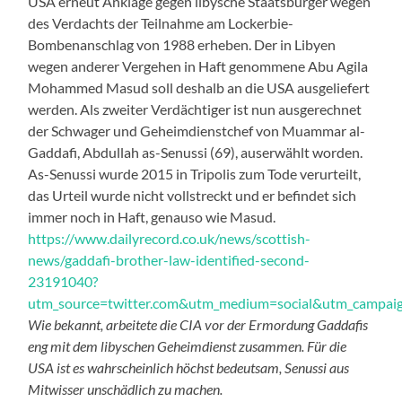
USA erneut Anklage gegen libysche Staatsbürger wegen
des Verdachts der Teilnahme am Lockerbie-
Bombenanschlag von 1988 erheben. Der in Libyen
wegen anderer Vergehen in Haft genommene Abu Agila
Mohammed Masud soll deshalb an die USA ausgeliefert
werden. Als zweiter Verdächtiger ist nun ausgerechnet
der Schwager und Geheimdienstchef von Muammar al-
Gaddafi, Abdullah as-Senussi (69), auserwählt worden.
As-Senussi wurde 2015 in Tripolis zum Tode verurteilt,
das Urteil wurde nicht vollstreckt und er befindet sich
immer noch in Haft, genauso wie Masud.
https://www.dailyrecord.co.uk/news/scottish-
news/gaddafi-brother-law-identified-second-
23191040?
utm_source=twitter.com&utm_medium=social&utm_campai
Wie bekannt, arbeitete die CIA vor der Ermordung Gaddafis
eng mit dem libyschen Geheimdienst zusammen. Für die
USA ist es wahrscheinlich höchst bedeutsam, Senussi aus
Mitwisser unschädlich zu machen.