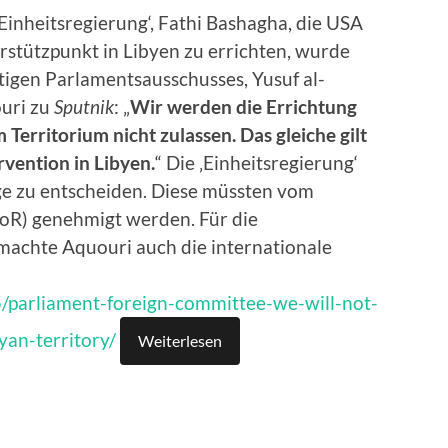
inheitsregierung‘, Fathi Bashagha, die USA
ärstützpunkt in Libyen zu errichten, wurde
igen Parlamentsausschusses, Yusuf al-
ouri zu
Sputnik
: „
Wir werden die Errichtung
Territorium nicht zulassen. Das gleiche gilt
rvention in Libyen.
“ Die ‚Einheitsregierung‘
äge zu entscheiden. Diese müssten vom
R) genehmigt werden. Für die
machte Aquouri auch die internationale
5/parliament-foreign-committee-we-will-not-
yan-territory/
Weiterlesen