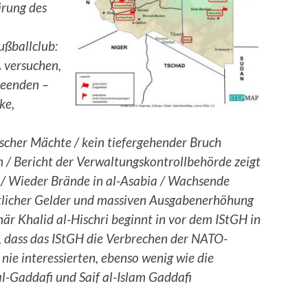
ärung des
ßballclub:
 versuchen,
beenden –
ke,
ischer Mächte / kein tiefergehender Bruch
/ Bericht der Verwaltungskontrollbehörde zeigt
 / Wieder Brände in al-Asabia / Wachsende
tlicher Gelder und massiven Ausgabenerhöhung
när Khalid al-Hischri beginnt in vor dem IStGH in
, dass das IStGH die Verbrechen der NATO-
ie interessierten, ebenso wenig wie die
Gaddafi und Saif al-Islam Gaddafi