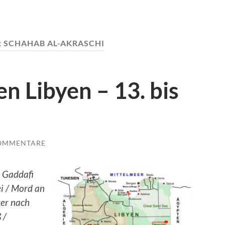
:
SCHAHAB AL-AKRASCHI
n Libyen – 13. bis
KOMMENTARE
m Gaddafi
i / Mord an
ter nach
 /