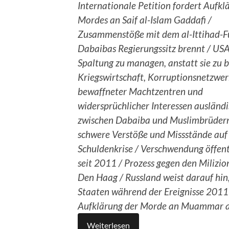
Internationale Petition fordert Aufkl
Mordes an Saif al-Islam Gaddafi /
Zusammenstöße mit dem al-Ittihad-Fu
Dabaibas Regierungssitz brennt / USA
Spaltung zu managen, anstatt sie zu 
Kriegswirtschaft, Korruptionsnetzwer
bewaffneter Machtzentren und
widersprüchlicher Interessen ausländ
zwischen Dabaiba und Muslimbrüdern 
schwere Verstöße und Missstände auf
Schuldenkrise / Verschwendung öffen
seit 2011 / Prozess gegen den Milizio
Den Haag / Russland weist darauf hin
Staaten während der Ereignisse 2011 n
Aufklärung der Morde an Muammar al-
Weiterlesen