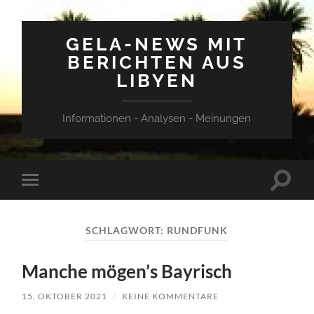
GELA-NEWS MIT
BERICHTEN AUS
LIBYEN
Informationen - Analysen - Meinungen
Suchfe
Mobile-
ein-/a
Menü
ein-/ausblenden
SCHLAGWORT:
RUNDFUNK
Manche mögen’s Bayrisch
15. OKTOBER 2021
/
KEINE KOMMENTARE