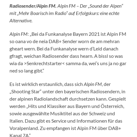
Radiosender/Alpin FM.
Alpin FM – Der „Sound der Alpen“
mit „Mehr Boarisch im Radio“ auf Erfolgskurs: eine echte
Alternative.
Alpin FM
: „Bei da Funkanalyse Bayern 2021 ist Alpin FM
so oana vo de neia DAB+ Sender worn de am mehran
gheart wern. Bei da Funkanalyse wern d’Leid danach
gfragt, weichan Radiosender dass hearn. A bissl so was
wia da >Senkrechtstarter< samma da, wei’s uns ja no gar
ned so lang gibt.“
Es ist wirklich erstaunlich, dass sich
Alpin FM
, der
„Shooting Star“ unter den bayerischen Radiosendern, in
der alpinen Radiolandschaft durchsetzen kann. Gespielt
werden „Hits und Klassiker aus Bayern und Österreich,
sowie ausgewählte Musiktitel aus der Schweiz und
Italien. Dazu gibt es Service und Informationen für das
Voralpenland. Zu empfangen ist Alpin FM über DAB+
Kanal 7A.“