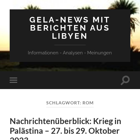
GELA-NEWS MIT
BERICHTEN AUS
LIBYEN
Informationen - Analysen - Meinungen
Suchfe
Mobile-
ein-/a
Menü
ein-/ausblenden
SCHLAGWORT:
ROM
Nachrichtenüberblick: Krieg in
Palästina – 27. bis 29. Oktober