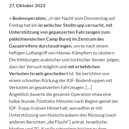
27. Oktober 2023
+
Bodenoperation
. „In der Nacht vom Donnerstag auf
Freitag hat ein
israelischer Stoßtrupp versucht, mit
Unterstützung von gepanzerten Fahrzeugen zum
palästinensischen Camp Bureij im Zentrum des
Gazastreifens durchzudringen,
um es nach einem
heftigen Luftangriff von Hamas-Kämpfern zu säubern.
Die Meldungen arabischer und türkischer Sender zeigen,
dass der Versuch kläglich und
mit erheblichen
Verlusten Israels gescheitert
ist. Sie berichten von
einem schnellen Rückzug der IDF-Bodentruppen mit
Verlusten an gepanzerten Fahrzeugen. […]
Angeblich dauerte die gesamte Operation etwa eine
halbe Stunde. Fünfzehn Minuten nach Beginn geriet der
IDF-Trupp in einen Hinterhalt, woraufhin er mit
Unterstützung von Hubschraubern den Rückzug (nach
anderen Berichten „die Flucht“) antrat. Israelische
Medien und TG-Kanäle schweigen bislang zu dem