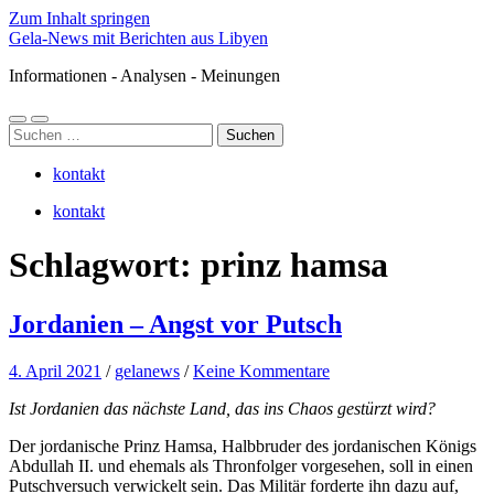
Zum Inhalt springen
Gela-News mit Berichten aus Libyen
Informationen - Analysen - Meinungen
Mobile-
Suchfeld
Suchen
Menü
ein-/ausblenden
nach:
ein-/ausblenden
kontakt
kontakt
Schlagwort:
prinz hamsa
Jordanien – Angst vor Putsch
4. April 2021
/
gelanews
/
Keine Kommentare
Ist Jordanien das nächste Land, das ins Chaos gestürzt wird?
Der jordanische Prinz Hamsa, Halbbruder des jordanischen Königs
Abdullah II. und ehemals als Thronfolger vorgesehen, soll in einen
Putschversuch verwickelt sein. Das Militär forderte ihn dazu auf,