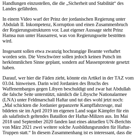
Handlungen einzustellen, die die „Sicherheit und Stabilität“ des
Landes gefährden.
In einem Video warf der Prinz der jordanischen Regierung unter
Abdulah II. Inkompetenz, Korruption und einen Zusammenbruch
der Regierungsstrukturen vor. Laut eigener Aussage steht Prinz
Hamsa nun unter Hausarrest, was von Regierungsseite bestritten
wird.
Insgesamt sollen etwa zwanzig hochrangige Beamte verhaftet
worden sein. Die Verschwörer sollen jedoch keinen Putsch im
herkömmlichen Sinne geplant, sondern auf Massenproteste gesetzt
haben.
Darauf, wer hier die Fäden zieht, könnte ein Artikel in der TAZ vom
03.04. hinweisen. Darin wird Jordanien des Bruchs des
Waffenembargos gegen Libyen beschuldigt und zwar hat Abdullah
die falsche Seite unterstützt, nämlich die Libysche Nationalarmee
(LNA) unter Feldmarschall Haftar und tut dies wohl jetzt noch:
„Mal schickten die Jordanier gepanzerte Kampffahrzeuge, mal
bildeten sie im April 2019 im eigenen Land sogar Kämpfer für ein
als salafistisch geltendes Bataillon der Haftar-Milizen aus. Im Mai
2018 und September 2020 fanden laut eines aktuellen UN-Berichts
von März 2021 zwei weitere solche Ausbildungsrunden für Haftar-
Truppen statt.“ In diesem Zusammenhang ist es interessant, dass die