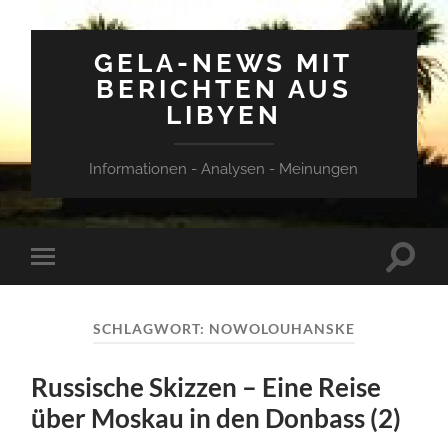
GELA-NEWS MIT
BERICHTEN AUS
LIBYEN
Informationen - Analysen - Meinungen
Suchfe
Mobile-
ein-/a
Menü
ein-/ausblenden
SCHLAGWORT:
NOWOLOUHANSKE
Russische Skizzen – Eine Reise
über Moskau in den Donbass (2)