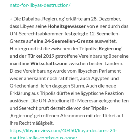
nato-for-libyas-destruction/
+ Die Dabaiba-‚Regierung‘ erklärte am 28. Dezember,
dass Libyen seine
Hoheitsgewässer
von einer durch das
UN-Seerechtsabkommen festgelegte 12-Seemeilen-
Grenze auf
eine 24-Seemeilen-Grenze
ausweitet.
Hintergrund ist die zwischen der
Tripolis-‚Regierung‘
und der Türkei
2019 getroffene Vereinbarung über eine
maritime Wirtschaftszone
zwischen beiden Ländern.
Diese Vereinbarung wurde vom libyschen Parlament
weder anerkannt noch ratifiziert, auch Ägypten und
Griechenland liefen dagegen Sturm. Auch die neue
Erklärung aus Tripolis dürfte eine ägyptische Reaktion
auslösen. Die UN-Abteilung für Meeresangelegenheiten
und Seerecht prüft derzeit die von der Tripolis-
‚Regierung‘ getroffenen Abkommen mit der Türkei auf
ihre Rechtmäßigkeit.
https://libyareview.com/40450/libya-declares-24-
nautical-mile-contiguous-zone/