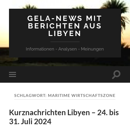
GELA-NEWS MIT
BERICHTEN AUS
LIBYEN
Informationen - Analysen - Meinungen
Suchfe
Mobile-
ein-/a
Menü
ein-/ausblenden
SCHLAGWORT:
MARITIME WIRTSCHAFTSZONE
Kurznachrichten Libyen – 24. bis
31. Juli 2024