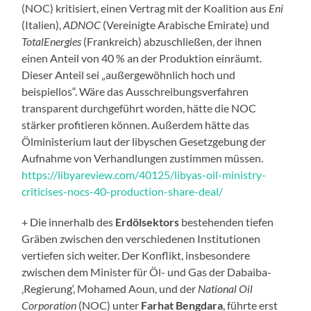
(NOC) kritisiert, einen Vertrag mit der Koalition aus
Eni
(Italien),
ADNOC
(Vereinigte Arabische Emirate) und
TotalEnergies
(Frankreich) abzuschließen, der ihnen
einen Anteil von 40 % an der Produktion einräumt.
Dieser Anteil sei „außergewöhnlich hoch und
beispiellos“. Wäre das Ausschreibungsverfahren
transparent durchgeführt worden, hätte die NOC
stärker profitieren können. Außerdem hätte das
Ölministerium laut der libyschen Gesetzgebung der
Aufnahme von Verhandlungen zustimmen müssen.
https://libyareview.com/40125/libyas-oil-ministry-
criticises-nocs-40-production-share-deal/
+ Die innerhalb des
Erdölsektors
bestehenden tiefen
Gräben zwischen den verschiedenen Institutionen
vertiefen sich weiter. Der Konflikt, insbesondere
zwischen dem Minister für Öl- und Gas der Dabaiba-
‚Regierung‘, Mohamed Aoun, und der
National Oil
Corporation
(NOC) unter
Farhat Bengdara
, führte erst