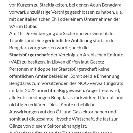
vor Kurzem zu Streitigkeiten, bei denen Aoun Bengdara
vorwarf, unzulässige Verträge geschlossen zu haben, u.a.
mit der italienischen ENI oder einem Unternehmen der
VAE in Dubai.
Am 18. Dezember ging die Sache nun vor Gericht. In
Tripolis fand eine
gerichtliche Anhörung
statt, in der
Bengdara vorgeworfen wurde, auch die
Staatsbürgerschaft
der Vereinigten Arabischen Emirate
(VAE) zu besitzen. In Libyen dürfen laut Gesetz
Personen mit doppelter Staatsbürgerschaft keine
öffentlichen Ämter bekleiden. Somit sei die Ernennung
Bengdaras zum Vorsitzenden des NOC-Verwaltungsrats
im Jahr 2022 unrechtmäßig gewesen. Angestrebt wird,
alle Entscheidungen Bengdaras rückwirkend für null und
nichtig zu erklären. Dies könnte erhebliche
Auswirkungen auf den Öl- und Gassektor haben und
somit auf die gesamte libysche Wirtschaft, die fast zur
Gänze von diesem Sektor abhängig ist.
Außerdem wäre es an der Zeit, unter den libyschen