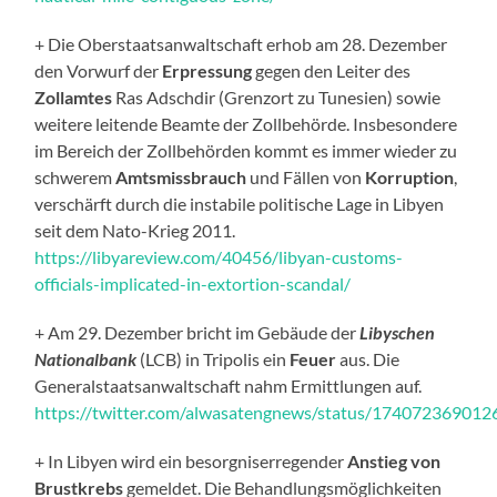
+ Die Oberstaatsanwaltschaft erhob am 28. Dezember
den Vorwurf der
Erpressung
gegen den Leiter des
Zollamtes
Ras Adschdir (Grenzort zu Tunesien) sowie
weitere leitende Beamte der Zollbehörde. Insbesondere
im Bereich der Zollbehörden kommt es immer wieder zu
schwerem
Amtsmissbrauch
und Fällen von
Korruption
,
verschärft durch die instabile politische Lage in Libyen
seit dem Nato-Krieg 2011.
https://libyareview.com/40456/libyan-customs-
officials-implicated-in-extortion-scandal/
+ Am 29. Dezember bricht im Gebäude der
Libyschen
Nationalbank
(LCB) in Tripolis ein
Feuer
aus. Die
Generalstaatsanwaltschaft nahm Ermittlungen auf.
https://twitter.com/alwasatengnews/status/17407236901
+ In Libyen wird ein besorgniserregender
Anstieg von
Brustkrebs
gemeldet. Die Behandlungsmöglichkeiten