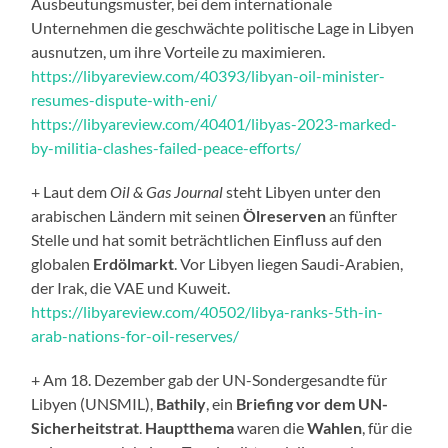
Ausbeutungsmuster, bei dem internationale
Unternehmen die geschwächte politische Lage in Libyen
ausnutzen, um ihre Vorteile zu maximieren.
https://libyareview.com/40393/libyan-oil-minister-
resumes-dispute-with-eni/
https://libyareview.com/40401/libyas-2023-marked-
by-militia-clashes-failed-peace-efforts/
+ Laut dem
Oil & Gas Journal
steht Libyen unter den
arabischen Ländern mit seinen
Ölreserven
an fünfter
Stelle und hat somit beträchtlichen Einfluss auf den
globalen
Erdölmarkt
. Vor Libyen liegen Saudi-Arabien,
der Irak, die VAE und Kuweit.
https://libyareview.com/40502/libya-ranks-5th-in-
arab-nations-for-oil-reserves/
+ Am 18. Dezember gab der UN-Sondergesandte für
Libyen (UNSMIL),
Bathily
, ein
Briefing vor dem UN-
Sicherheitstrat
.
Hauptthema
waren die
Wahlen
, für die