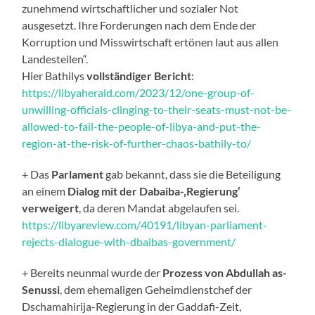
zunehmend wirtschaftlicher und sozialer Not
ausgesetzt. Ihre Forderungen nach dem Ende der
Korruption und Misswirtschaft ertönen laut aus allen
Landesteilen“.
Hier Bathilys
vollständiger
Bericht
:
https://libyaherald.com/2023/12/one-group-of-
unwilling-officials-clinging-to-their-seats-must-not-be-
allowed-to-fail-the-people-of-libya-and-put-the-
region-at-the-risk-of-further-chaos-bathily-to/
+ Das
Parlament
gab bekannt, dass sie die Beteiligung
an einem
Dialog mit der Dabaiba-‚Regierung‘
verweigert
, da deren Mandat abgelaufen sei.
https://libyareview.com/40191/libyan-parliament-
rejects-dialogue-with-dbaibas-government/
+ Bereits neunmal wurde der
Prozess von Abdullah as-
Senussi
, dem ehemaligen Geheimdienstchef der
Dschamahirija-Regierung in der Gaddafi-Zeit,