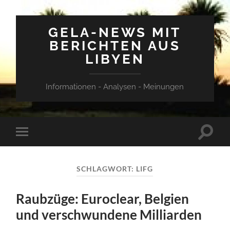
GELA-NEWS MIT
BERICHTEN AUS
LIBYEN
Informationen - Analysen - Meinungen
Suchfe
Mobile-
ein-/a
Menü
ein-/ausblenden
SCHLAGWORT:
LIFG
Raubzüge: Euroclear, Belgien
und verschwundene Milliarden