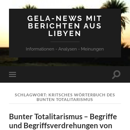
GELA-NEWS MIT
BERICHTEN AUS
LIBYEN
Informationen - Analysen - Meinungen
Suchfe
Mobile-
ein-/a
Menü
ein-/ausblenden
SCHLAGWORT:
KRITSCHES WÖRTERBUCH DES
BUNTEN TOTALITARISMUS
Bunter Totalitarismus – Begriffe
und Begriffsverdrehungen von