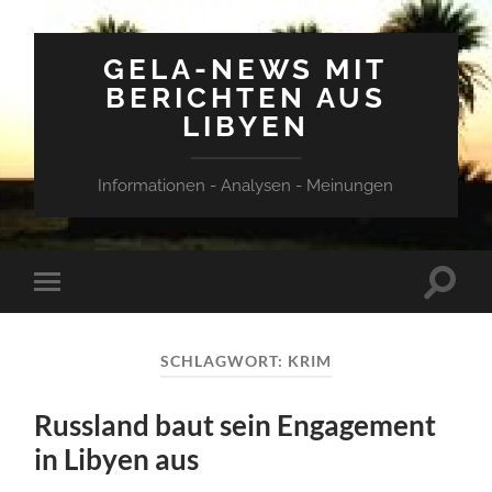
GELA-NEWS MIT
BERICHTEN AUS
LIBYEN
Informationen - Analysen - Meinungen
Suchfe
Mobile-
ein-/a
Menü
ein-/ausblenden
SCHLAGWORT:
KRIM
Russland baut sein Engagement
in Libyen aus