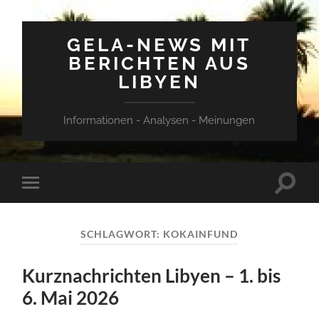
GELA-NEWS MIT
BERICHTEN AUS
LIBYEN
Informationen - Analysen - Meinungen
Suchfe
Mobile-
ein-/a
Menü
ein-/ausblenden
SCHLAGWORT:
KOKAINFUND
Kurznachrichten Libyen – 1. bis
6. Mai 2026