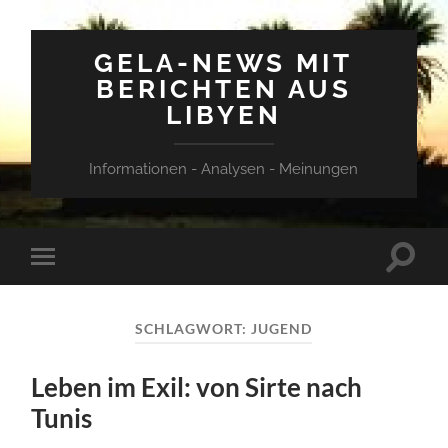
GELA-NEWS MIT
BERICHTEN AUS
LIBYEN
Informationen - Analysen - Meinungen
Suchfe
Mobile-
ein-/a
Menü
ein-/ausblenden
SCHLAGWORT:
JUGEND
Leben im Exil: von Sirte nach
Tunis