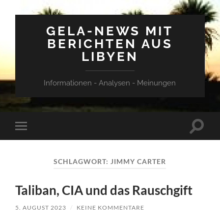
GELA-NEWS MIT
BERICHTEN AUS
LIBYEN
Informationen - Analysen - Meinungen
Suchfe
Mobile-
ein-/a
Menü
ein-/ausblenden
SCHLAGWORT:
JIMMY CARTER
Taliban, CIA und das Rauschgift
5. AUGUST 2023
/
KEINE KOMMENTARE