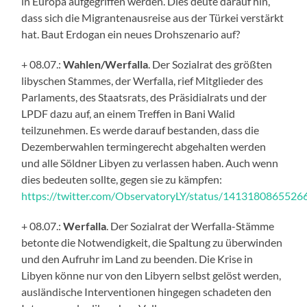
in Europa aufgegriffen werden. Dies deute darauf hin,
dass sich die Migrantenausreise aus der Türkei verstärkt
hat. Baut Erdogan ein neues Drohszenario auf?
+ 08.07.:
Wahlen/Werfalla
. Der Sozialrat des größten
libyschen Stammes, der Werfalla, rief Mitglieder des
Parlaments, des Staatsrats, des Präsidialrats und der
LPDF dazu auf, an einem Treffen in Bani Walid
teilzunehmen. Es werde darauf bestanden, dass die
Dezemberwahlen termingerecht abgehalten werden
und alle Söldner Libyen zu verlassen haben. Auch wenn
dies bedeuten sollte, gegen sie zu kämpfen:
https://twitter.com/ObservatoryLY/status/141318086552
+ 08.07.:
Werfalla
. Der Sozialrat der Werfalla-Stämme
betonte die Notwendigkeit, die Spaltung zu überwinden
und den Aufruhr im Land zu beenden. Die Krise in
Libyen könne nur von den Libyern selbst gelöst werden,
ausländische Interventionen hingegen schadeten den