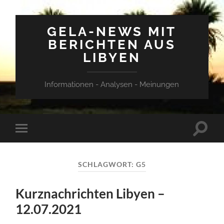
GELA-NEWS MIT
BERICHTEN AUS
LIBYEN
Informationen - Analysen - Meinungen
Suchfe
Mobile-
ein-/a
Menü
ein-/ausblenden
SCHLAGWORT:
G5
Kurznachrichten Libyen –
12.07.2021