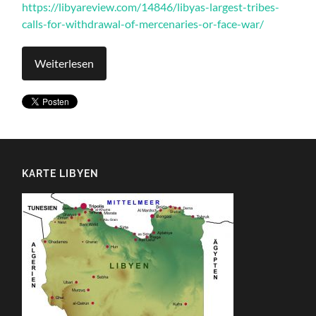
https://libyareview.com/14846/libyas-largest-tribes-
calls-for-withdrawal-of-mercenaries-or-face-war/
Weiterlesen
KARTE LIBYEN