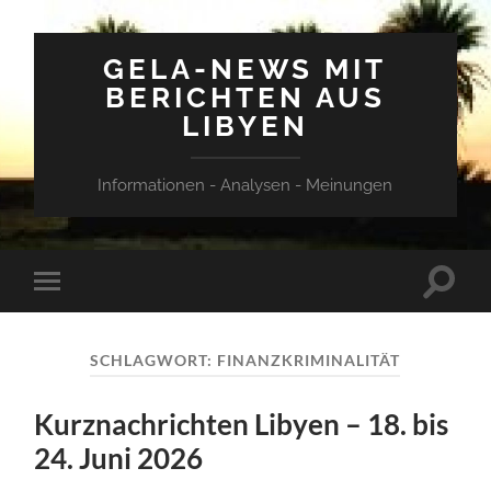
GELA-NEWS MIT
BERICHTEN AUS
LIBYEN
Informationen - Analysen - Meinungen
Suchfe
Mobile-
ein-/a
Menü
ein-/ausblenden
SCHLAGWORT:
FINANZKRIMINALITÄT
Kurznachrichten Libyen – 18. bis
24. Juni 2026