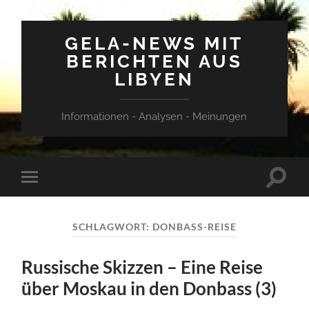
GELA-NEWS MIT
BERICHTEN AUS
LIBYEN
Informationen - Analysen - Meinungen
Suchfe
Mobile-
ein-/a
Menü
ein-/ausblenden
SCHLAGWORT:
DONBASS-REISE
Russische Skizzen – Eine Reise
über Moskau in den Donbass (3)