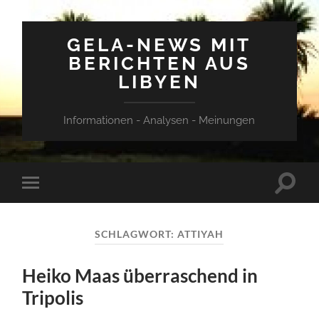
GELA-NEWS MIT
BERICHTEN AUS
LIBYEN
Informationen - Analysen - Meinungen
Suchfe
Mobile-
ein-/a
Menü
ein-/ausblenden
SCHLAGWORT:
ATTIYAH
Heiko Maas überraschend in
Tripolis