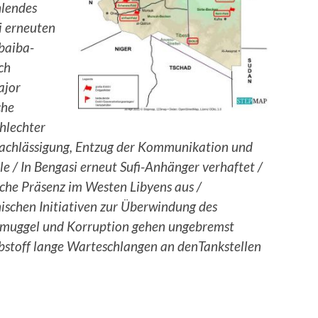
hlendes
i erneuten
baiba-
ch
ajor
che
hlechter
rnachlässigung, Entzug der Kommunikation und
e / In Bengasi erneut Sufi-Anhänger verhaftet /
sche Präsenz im Westen Libyens aus /
schen Initiativen zur Überwindung des
lschmuggel und Korruption gehen ungebremst
ibstoff lange Warteschlangen an denTankstellen