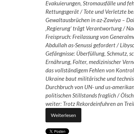
Evakuierungen, Stromausfälle und fe
Rettungsgerät / Tote und Verletzte be
Gewaltausbrüchen in az-Zawiya – Da
‚Regierung‘ trägt Verantwortung / Na
Freispruch: Freilassung von Generalm
Abdullah as-Senussi gefordert / Libys
Gefängnisse: Überfüllung, Schmutz, sc
Ernährung, Folter, medizinischer Ve
das vollständigem Fehlen von Kontroll
Ukraine baut militärische und techni
Durchbruch von UN- und us-amerikani
politischen Stillstands fraglich / Ö
weiter: Trotz Rekordeinfuhren an Tre
Weiterlesen