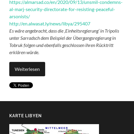
https://almarsad.co/en/2020/09/13/unsmil-condemns-
al-marj-security-directorate-for-resisting-peaceful-
arsonists/
http://en.alwasat.ly/news/libya/295407
Es wäre angebracht,
dass
die ‚Einheitsregierung‘ in Tripolis
unter Sarradsch dem Beispiel der Übergangsregierung in
Tobruk folgen und ebenfalls geschlossen ihren Rücktritt
erklären würde.
Weiterlesen
KARTE LIBYEN