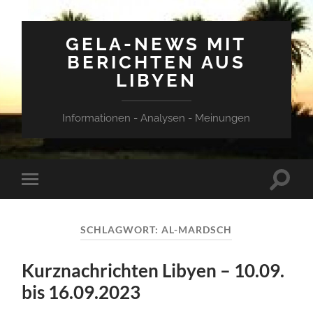
GELA-NEWS MIT
BERICHTEN AUS
LIBYEN
Informationen - Analysen - Meinungen
Suchfe
Mobile-
ein-/a
Menü
ein-/ausblenden
SCHLAGWORT:
AL-MARDSCH
Kurznachrichten Libyen – 10.09.
bis 16.09.2023