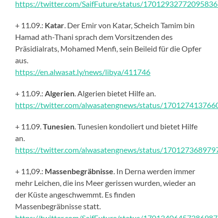
https://twitter.com/SaifFuture/status/1701293277209583
+ 11.09.:
Katar
. Der Emir von Katar, Scheich Tamim bin
Hamad ath-Thani sprach dem Vorsitzenden des
Präsidialrats, Mohamed Menfi, sein Beileid für die Opfer
aus.
https://en.alwasat.ly/news/libya/411746
+ 11.09.:
Algerien
. Algerien bietet Hilfe an.
https://twitter.com/alwasatengnews/status/17012741376
+ 11.09.
Tunesien
. Tunesien kondoliert und bietet Hilfe
an.
https://twitter.com/alwasatengnews/status/17012736897
+ 11,09.:
Massenbegräbnisse
. In Derna werden immer
mehr Leichen, die ins Meer gerissen wurden, wieder an
der Küste angeschwemmt. Es finden
Massenbegräbnisse statt.
https://twitter.com/SaifFuture/status/1701340645728698