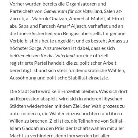
Vorher wurden bereits die Organisatoren und
Parteichefs von
Gemeinsam für das Vaterland,
Saleh az-
Zarruk, al-Mabruk Onaizah, Ahmed al-Mahdi, al-Fituri
abu Saba und Fardsch Amarf Aijasch, verhaftet und an
die Innere Sicherheit von Bengasi überstellt. Ihr genauer
Verbleib ist bis heute ungeklärt und es besteht Anlass zu
höchster Sorge. Anzumerken ist dabei, dass e
s
sich
bei
Gemeinsam für das Vaterland
um eine offiziell
registrierte Partei handelt, die zu politischer Arbeit
berechtigt ist und sich stets für demokratische Wahlen,
Aussöhnung und politische Stabilität einsetzte.
Die Stadt Sirte wird kein Einzelfall bleiben. Was sich dort
an Repression abspielt, wird sich in anderen libyschen
Städten wiederholen mit dem Ziel, den Wahlprozess zu
unterminieren, die Wähler einzuschüchtern und ihren
Willen zu brechen. Ziel ist es, die Teilnahme von Saif al-
Islam Gaddafi an den Präsidentschaftswahlen mit aller
Macht zu verhindern, denn ihm werden bei allen