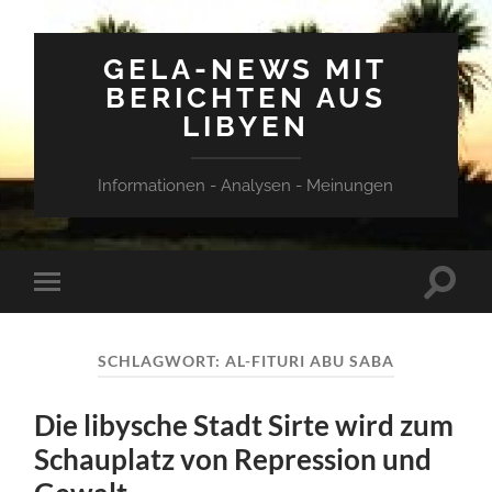
GELA-NEWS MIT
BERICHTEN AUS
LIBYEN
Informationen - Analysen - Meinungen
Suchfe
Mobile-
ein-/a
Menü
ein-/ausblenden
SCHLAGWORT:
AL-FITURI ABU SABA
Die libysche Stadt Sirte wird zum
Schauplatz von Repression und