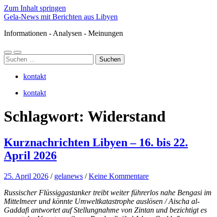
Zum Inhalt springen
Gela-News mit Berichten aus Libyen
Informationen - Analysen - Meinungen
Mobile-
Suchfeld
Suchen
Menü
ein-/ausblenden
nach:
ein-/ausblenden
kontakt
kontakt
Schlagwort:
Widerstand
Kurznachrichten Libyen – 16. bis 22.
April 2026
25. April 2026
/
gelanews
/
Keine Kommentare
Russischer Flüssiggastanker treibt weiter führerlos nahe Bengasi im
Mittelmeer und könnte Umweltkatastrophe auslösen / Aischa al-
Gaddafi antwortet auf Stellungnahme von Zintan und bezichtigt es