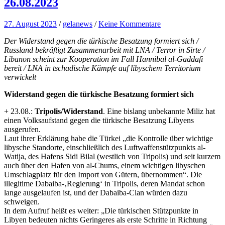
26.08.2023
27. August 2023
/
gelanews
/
Keine Kommentare
Der Widerstand gegen die türkische Besatzung formiert sich /
Russland bekräftigt Zusammenarbeit mit LNA / Terror in Sirte /
Libanon scheint zur Kooperation im Fall Hannibal al-Gaddafi
bereit / LNA in tschadische Kämpfe auf libyschem Territorium
verwickelt
Widerstand gegen die türkische Besatzung
formiert sich
+ 23.08.:
Tripolis/Widerstand
. Eine bislang unbekannte Miliz hat
einen Volksaufstand gegen die türkische Besatzung Libyens
ausgerufen.
Laut ihrer Erklärung habe die Türkei „die Kontrolle über wichtige
libysche Standorte, einschließlich des Luftwaffenstützpunkts al-
Watija, des Hafens Sidi Bilal (westlich von Tripolis) und seit kurzem
auch über den Hafen von al-Chums, einem wichtigen libyschen
Umschlagplatz für den Import von Gütern, übernommen“. Die
illegitime Dabaiba-‚Regierung‘ in Tripolis, deren Mandat schon
lange ausgelaufen ist, und der Dabaiba-Clan würden dazu
schweigen.
In dem Aufruf heißt es weiter: „Die türkischen Stützpunkte in
Libyen bedeuten nichts Geringeres als erste Schritte in Richtung