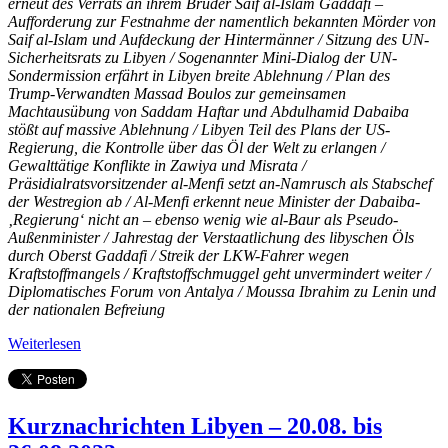
erneut des Verrats an ihrem Bruder Saif al-Islam Gaddafi –
Aufforderung zur Festnahme der namentlich bekannten Mörder von
Saif al-Islam und Aufdeckung der Hintermänner / Sitzung des UN-
Sicherheitsrats zu Libyen / Sogenannter Mini-Dialog der UN-
Sondermission erfährt in Libyen breite Ablehnung / Plan des
Trump-Verwandten Massad Boulos zur gemeinsamen
Machtausübung von Saddam Haftar und Abdulhamid Dabaiba
stößt auf massive Ablehnung / Libyen Teil des Plans der US-
Regierung, die Kontrolle über das Öl der Welt zu erlangen /
Gewalttätige Konflikte in Zawiya und Misrata /
Präsidialratsvorsitzender al-Menfi setzt an-Namrusch als Stabschef
der Westregion ab / Al-Menfi erkennt neue Minister der Dabaiba-
‚Regierung‘ nicht an – ebenso wenig wie al-Baur als Pseudo-
Außenminister / Jahrestag der Verstaatlichung des libyschen Öls
durch Oberst Gaddafi / Streik der LKW-Fahrer wegen
Kraftstoffmangels / Kraftstoffschmuggel geht unvermindert weiter /
Diplomatisches Forum von Antalya / Moussa Ibrahim zu Lenin und
der nationalen Befreiung
Weiterlesen
Kurznachrichten Libyen – 20.08. bis