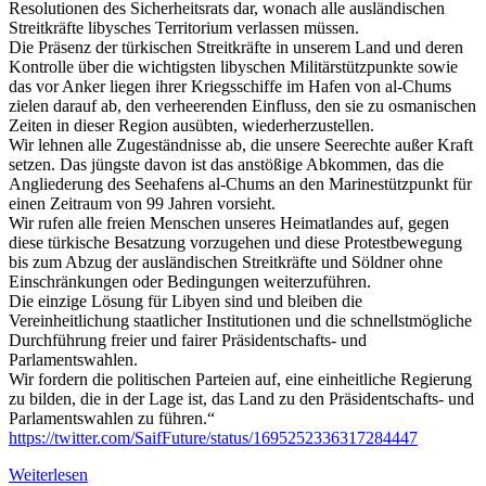
Resolutionen des Sicherheitsrats dar, wonach alle ausländischen
Streitkräfte libysches Territorium verlassen müssen.
Die Präsenz der türkischen Streitkräfte in unserem Land und deren
Kontrolle über die wichtigsten libyschen Militärstützpunkte sowie
das vor Anker liegen ihrer Kriegsschiffe im Hafen von al-Chums
zielen darauf ab, den verheerenden Einfluss, den sie zu osmanischen
Zeiten in dieser Region ausübten, wiederherzustellen.
Wir lehnen alle Zugeständnisse ab, die unsere Seerechte außer Kraft
setzen. Das jüngste davon ist das anstößige Abkommen, das die
Angliederung des Seehafens al-Chums an den Marinestützpunkt für
einen Zeitraum von 99 Jahren vorsieht.
Wir rufen alle freien Menschen unseres Heimatlandes auf, gegen
diese türkische Besatzung vorzugehen und diese Protestbewegung
bis zum Abzug der ausländischen Streitkräfte und Söldner ohne
Einschränkungen oder Bedingungen weiterzuführen.
Die einzige Lösung für Libyen sind und bleiben die
Vereinheitlichung staatlicher Institutionen und die schnellstmögliche
Durchführung freier und fairer Präsidentschafts- und
Parlamentswahlen.
Wir fordern die politischen Parteien auf, eine einheitliche Regierung
zu bilden, die in der Lage ist, das Land zu den Präsidentschafts- und
Parlamentswahlen zu führen.“
https://twitter.com/SaifFuture/status/1695252336317284447
Weiterlesen