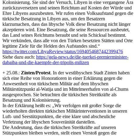
Kolonisierung. Sie sind der Versuch, Libyen in eine vergangene Ära
zurückzuversetzen und seinen Reichtum auf Kosten der Würde und
Ehre Libyens auszubeuten. Wir rufen einen Volksaufstand gegen die
türkische Besatzung in Libyen aus, um den Besatzern
klarzumachen, dass das libysche Volk diese Besatzung nicht länger
akzeptieren wird. Eine Besatzung, die seine Ressourcen ausbeutet,
das Land seines Reichtums beraubt und sein Schicksal bestimmt.
Wir verkünden, dass alle von den Türken besetzten Stätten und Orte
legitime Ziele für die Helden des Aufstandes sind.“
https://twitter.com/LibyaReview/status/1694054687442399476
Siehe dazu auch:
https://gela-news.de/die-tuerkei-premierminister-
dabaiba-und-die-kaempfe-der-tripolis-milizen
+ 25.08.:
Zinten/Protest
. In der westlibyschen Stadt Zinten haben
sich eine Reihe von Honoratioren in einer Erklärung gegen die
Anwesenheit von türkischem Militär auf dem libyschen
Militärstützpunkt al-Watija und im Mittelmeerhafen von al-Chums
ausgesprochen. Sie betrachten die türkischen Streitkräfte als
Besatzung und Kolonisierung.
In der Erklärung heißt es: „Wir verfolgen mit großer Sorge die
wiederholten direkten türkischen Militärinterventionen in unseren
Luft- und Seestützpunkten, die eine klare und abscheuliche
Verletzung der libyschen Souveränität darstellen.
Die Andeutung, dass die türkischen Streitkräfte auf unseren
Stützpunkten bleiben werden, stellt einen Verstoß gegen die