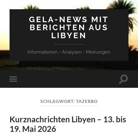
GELA-NEWS MIT
BERICHTEN AUS
LIBYEN
Informationen - Analysen - Meinungen
Suchfe
Mobile-
ein-/a
Menü
ein-/ausblenden
SCHLAGWORT:
TAZERBO
Kurznachrichten Libyen – 13. bis
19. Mai 2026