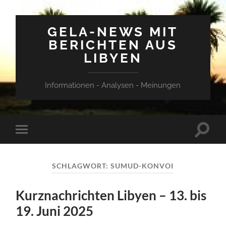
GELA-NEWS MIT
BERICHTEN AUS
LIBYEN
Informationen - Analysen - Meinungen
Suchfe
Mobile-
ein-/a
Menü
ein-/ausblenden
SCHLAGWORT:
SUMUD-KONVOI
Kurznachrichten Libyen – 13. bis
19. Juni 2025