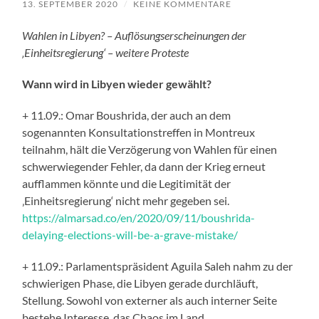
13. SEPTEMBER 2020
/
KEINE KOMMENTARE
Wahlen in Libyen? – Auflösungserscheinungen der
‚Einheitsregierung‘ – weitere Proteste
Wann wird in Libyen wieder gewählt?
+ 11.09.: Omar Boushrida, der auch an dem
sogenannten Konsultationstreffen in Montreux
teilnahm, hält die Verzögerung von Wahlen für einen
schwerwiegender Fehler, da dann der Krieg erneut
aufflammen könnte und die Legitimität der
‚Einheitsregierung‘ nicht mehr gegeben sei.
https://almarsad.co/en/2020/09/11/boushrida-
delaying-elections-will-be-a-grave-mistake/
+ 11.09.: Parlamentspräsident Aguila Saleh nahm zu der
schwierigen Phase, die Libyen gerade durchläuft,
Stellung. Sowohl von externer als auch interner Seite
bestehe Interesse, das Chaos im Land