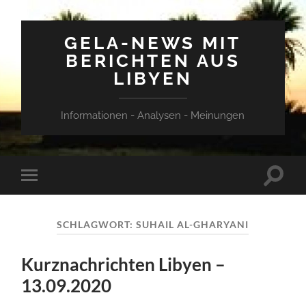
GELA-NEWS MIT
BERICHTEN AUS
LIBYEN
Informationen - Analysen - Meinungen
Suchfe
Mobile-
ein-/a
Menü
ein-/ausblenden
SCHLAGWORT:
SUHAIL AL-GHARYANI
Kurznachrichten Libyen –
13.09.2020