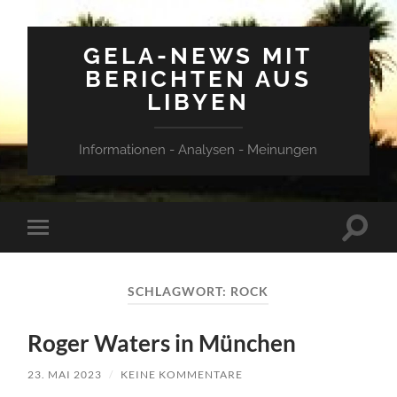
GELA-NEWS MIT
BERICHTEN AUS
LIBYEN
Informationen - Analysen - Meinungen
Suchfe
Mobile-
ein-/a
Menü
ein-/ausblenden
SCHLAGWORT:
ROCK
Roger Waters in München
23. MAI 2023
/
KEINE KOMMENTARE