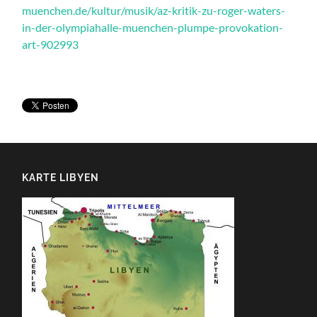
muenchen.de/kultur/musik/az-kritik-zu-roger-waters-
in-der-olympiahalle-muenchen-plumpe-provokation-
art-902993
KARTE LIBYEN