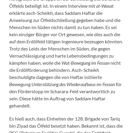
Ölfelds beteiligt ist. In einem Interview mit
al-Wasat
erklärte asch-Scheikh, dass Saddam Haftar die
Anweisung zur Ölfeldschließung gegeben habe und die
Menschen im Süden nichts damit zu tun haben. Es sei
kein einziger Bürger vor Ort gewesen, wie dies auch die
auf dem Erdölfeld tätigen Ingenieure bezeugen könnten.
Trotz des Leids der Menschen im Süden, die gegen
Vernachlässigung und harte Lebensbedingungen zu
kämpfen haben, wolle die
Wut-Bewegung im Fessan
nicht
die Erdölförderung behindern. Asch-Scheikh
beschuldigte dagegen die von Haftar initiierte
Bewegung
Unterstützung des Wiederaufbaus im Fessan
für
den Förderstopp im Scharara-Feld verantwortlich zu
sein. Diese hätte im Auftrag von Saddam Haftar
gehandelt.
Es hieß auch, dass Einheiten der 128. Brigade von Tariq
bin Ziyad das Ölfeld besetzt haben. Bekannt ist, dass die
PFG (
Petroleum Facilities Guarde
), die das Erdölfeld