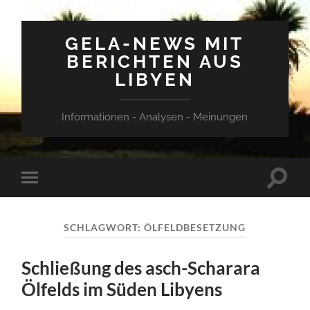
GELA-NEWS MIT
BERICHTEN AUS
LIBYEN
Informationen - Analysen - Meinungen
Suchfe
Mobile-
ein-/a
Menü
ein-/ausblenden
SCHLAGWORT:
ÖLFELDBESETZUNG
Schließung des asch-Scharara
Ölfelds im Süden Libyens