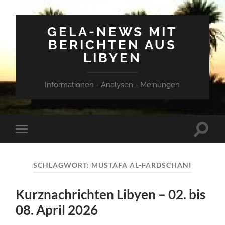
GELA-NEWS MIT
BERICHTEN AUS
LIBYEN
Informationen - Analysen - Meinungen
Suchfe
Mobile-
ein-/a
Menü
ein-/ausblenden
SCHLAGWORT:
MUSTAFA AL-FARDSCHANI
Kurznachrichten Libyen – 02. bis
08. April 2026