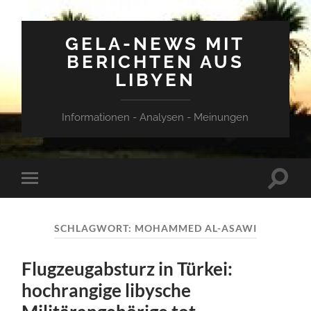
GELA-NEWS MIT
BERICHTEN AUS
LIBYEN
Informationen - Analysen - Meinungen
Suchfe
Mobile-
ein-/a
Menü
ein-/ausblenden
SCHLAGWORT:
MOHAMMED AL-ASAWI
Flugzeugabsturz in Türkei:
hochrangige libysche