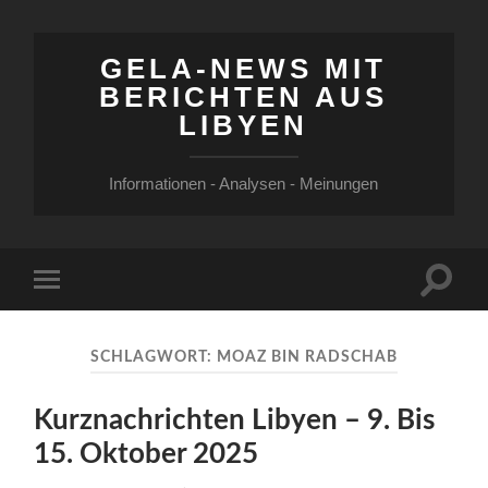
GELA-NEWS MIT
BERICHTEN AUS
LIBYEN
Informationen - Analysen - Meinungen
Suchfe
Mobile-
ein-/a
Menü
ein-/ausblenden
SCHLAGWORT:
MOAZ BIN RADSCHAB
Kurznachrichten Libyen – 9. Bis
15. Oktober 2025