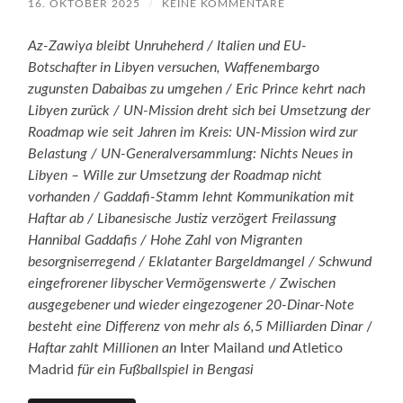
16. OKTOBER 2025
/
KEINE KOMMENTARE
Az-Zawiya bleibt Unruheherd / Italien und EU-
Botschafter in Libyen versuchen, Waffenembargo
zugunsten Dabaibas zu umgehen / Eric Prince kehrt nach
Libyen zurück / UN-Mission dreht sich bei Umsetzung der
Roadmap wie seit Jahren im Kreis: UN-Mission wird zur
Belastung / UN-Generalversammlung: Nichts Neues in
Libyen – Wille zur Umsetzung der Roadmap nicht
vorhanden / Gaddafi-Stamm lehnt Kommunikation mit
Haftar ab / Libanesische Justiz verzögert Freilassung
Hannibal Gaddafis / Hohe Zahl von Migranten
besorgniserregend / Eklatanter Bargeldmangel / Schwund
eingefrorener libyscher Vermögenswerte / Zwischen
ausgegebener und wieder eingezogener 20-Dinar-Note
besteht eine Differenz von mehr als 6,5 Milliarden Dinar
/
Haftar zahlt
Millionen an
Inter Mailand
und
Atletico
Madrid
für ein Fußballspiel in Bengasi