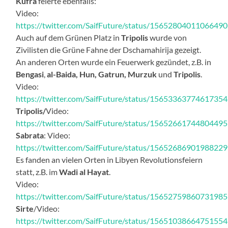
Kufra
feierte ebenfalls:
Video:
https://twitter.com/SaifFuture/status/1565280401106649
Auch auf dem Grünen Platz in
Tripolis
wurde von
Zivilisten die Grüne Fahne der Dschamahirija gezeigt.
An anderen Orten wurde ein Feuerwerk gezündet, z.B. in
Bengasi
,
al-Baida, Hun, Gatrun, Murzuk
und
Tripolis
.
Video:
https://twitter.com/SaifFuture/status/1565336377461735
Tripolis/
Video:
https://twitter.com/SaifFuture/status/1565266174480449
Sabrata
: Video:
https://twitter.com/SaifFuture/status/1565268690198822
Es fanden an vielen Orten in Libyen Revolutionsfeiern
statt, z.B. im
Wadi al Hayat
.
Video:
https://twitter.com/SaifFuture/status/1565275986073198
Sirte
/Video:
https://twitter.com/SaifFuture/status/1565103866475155