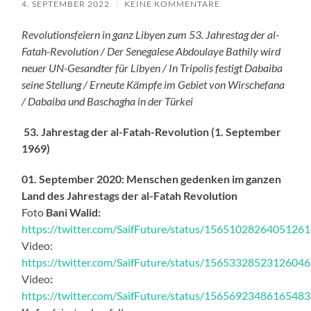
4. SEPTEMBER 2022
/
KEINE KOMMENTARE
Revolutionsfeiern in ganz Libyen zum 53. Jahrestag der al-
Fatah-Revolution / Der Senegalese Abdoulaye Bathily wird
neuer UN-Gesandter für Libyen / In Tripolis festigt Dabaiba
seine Stellung / Erneute Kämpfe im Gebiet von Wirschefana
/ Dabaiba und Baschagha in der Türkei
53.
Jahrestag der al-Fatah-Revolution (1. September
1969)
01. September 2020: Menschen gedenken im ganzen
Land des Jahrestags der al-Fatah Revolution
Foto
Bani Walid:
https://twitter.com/SaifFuture/status/1565102826405126
Video:
https://twitter.com/SaifFuture/status/1565332852312604
Video
:
https://twitter.com/SaifFuture/status/1565692348616548