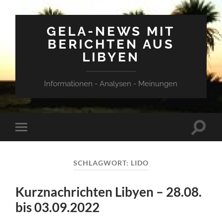
GELA-NEWS MIT
BERICHTEN AUS
LIBYEN
Informationen - Analysen - Meinungen
Suchfe
Mobile-
ein-/a
Menü
ein-/ausblenden
SCHLAGWORT:
LIDO
Kurznachrichten Libyen – 28.08.
bis 03.09.2022