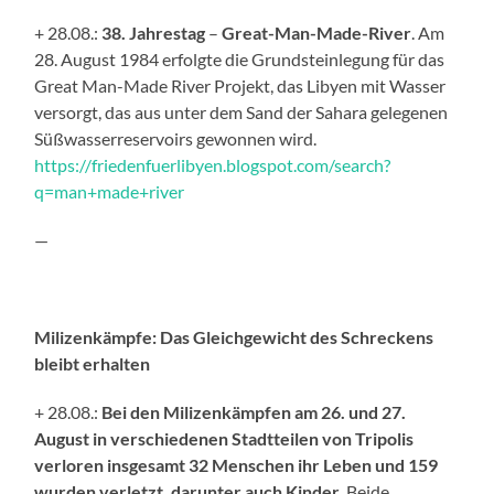
+ 28.08.:
38.
Jahrestag
–
Great-Man-Made-River
. Am
28. August 1984 erfolgte die Grundsteinlegung für das
Great Man-Made River Projekt, das Libyen mit Wasser
versorgt, das aus unter dem Sand der Sahara gelegenen
Süßwasserreservoirs gewonnen wird.
https://friedenfuerlibyen.blogspot.com/search?
q=man+made+river
—
Milizenkämpfe: Das Gleichgewicht des Schreckens
bleibt erhalten
+ 28.08.:
Bei den Milizenkämpfen am 26. und 27.
August in verschiedenen Stadtteilen von Tripolis
verloren insgesamt 32 Menschen ihr Leben und 159
wurden verletzt, darunter auch Kinder
. Beide