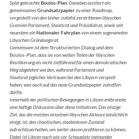
Spiel gebrachte
Boulos-Plan
. Daneben existiert ein
gemeinsames
Grundsatzpapier
zu einer Roadmap,
vorgestellt von den bisher zutiefst zerstrittenen libyschen
Gremien Parlament, Staatsrat und Präsidialrat, sowie seit
neuestem ein
Nationaler Fahrplan
von einem sogenannten
Libyschen Gründungsrat.
Gemeinsam ist dem
Strukturierten Dialog
und dem
Boulos-Plan
, dass sie von weiten Teilen der libyschen
Bevölkerung als nicht zielführend für einen demokratischen
Weg abgelehnt werden, während Parlament und
Staatsrat
jegliches Vertrauen bei den Libyern verspielt
haben, was auch auf
das neue Grundsatzpapier zutreffen
dürfte.
Innerhalb der politischen Bewegungen in Libyen entbrannte
eine heftige Diskussion über diese Initiativen. Das einzige
Ziel, das die meisten einzelnen libyschen Akteure tatsächlich
einigt, ist, den chaotischen, staatenlosen Zustand
aufrechtzuerhalten, um weiter davon profitieren zu können.
Dabei ist Libyen nach wie vor Schauplatz ineinander