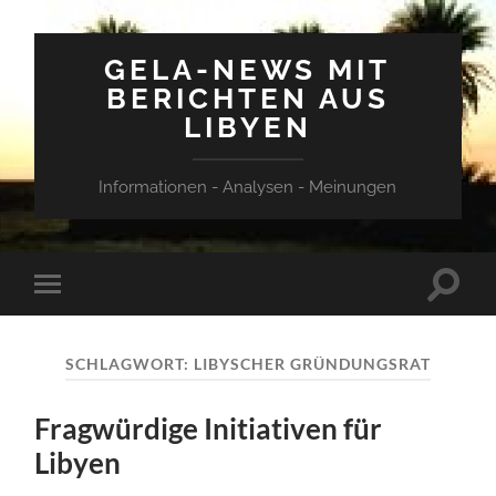
GELA-NEWS MIT
BERICHTEN AUS
LIBYEN
Informationen - Analysen - Meinungen
Suchfe
Mobile-
ein-/a
Menü
ein-/ausblenden
SCHLAGWORT:
LIBYSCHER GRÜNDUNGSRAT
Fragwürdige Initiativen für
Libyen