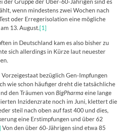
i der Gruppe der Über-60-Jährigen sind es
 zählt, wenn mindestens zwei Wochen nach
Test oder Erregerisolation eine mögliche
T am 13. August.
[1]
pften in Deutschland kam es also bisher zu
e sich allerdings in Kürze laut neuester
en.
er Vorzeigestaat bezüglich Gen-Impfungen
h wie schon häufiger dreht die tatsächliche
 und den Träumen von
BigPharma
eine lange
ierten Inzidenzrate noch im Juni, klettert die
eder steil nach oben auf fast 400 und dies,
kerung eine Erstimpfungen und über 62
]
Von den über 60-Jährigen sind etwa 85