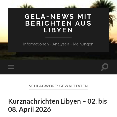
GELA-NEWS MIT
BERICHTEN AUS
LIBYEN
Informationen - Analysen - Meinungen
Suchfe
Mobile-
ein-/a
Menü
ein-/ausblenden
SCHLAGWORT:
GEWALTTATEN
Kurznachrichten Libyen – 02. bis
08. April 2026