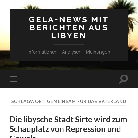
GELA-NEWS MIT
BERICHTEN AUS
LIBYEN
Informationen - Analysen - Meinungen
Suchfe
Mobile-
ein-/a
Menü
ein-/ausblenden
SCHLAGWORT:
GEMEINSAM FÜR DAS VATERLAND
Die libysche Stadt Sirte wird zum
Schauplatz von Repression und