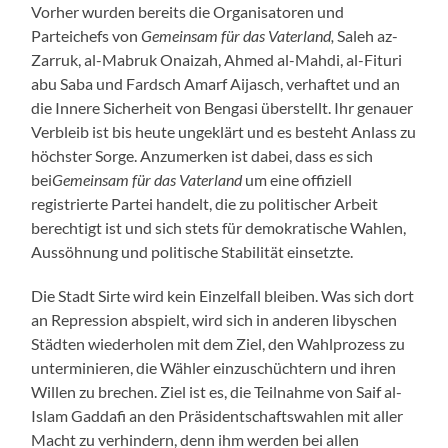
Vorher wurden bereits die Organisatoren und
Parteichefs von
Gemeinsam für das Vaterland,
Saleh az-
Zarruk, al-Mabruk Onaizah, Ahmed al-Mahdi, al-Fituri
abu Saba und Fardsch Amarf Aijasch, verhaftet und an
die Innere Sicherheit von Bengasi überstellt. Ihr genauer
Verbleib ist bis heute ungeklärt und es besteht Anlass zu
höchster Sorge. Anzumerken ist dabei, dass e
s
sich
bei
Gemeinsam für das Vaterland
um eine offiziell
registrierte Partei handelt, die zu politischer Arbeit
berechtigt ist und sich stets für demokratische Wahlen,
Aussöhnung und politische Stabilität einsetzte.
Die Stadt Sirte wird kein Einzelfall bleiben. Was sich dort
an Repression abspielt, wird sich in anderen libyschen
Städten wiederholen mit dem Ziel, den Wahlprozess zu
unterminieren, die Wähler einzuschüchtern und ihren
Willen zu brechen. Ziel ist es, die Teilnahme von Saif al-
Islam Gaddafi an den Präsidentschaftswahlen mit aller
Macht zu verhindern, denn ihm werden bei allen