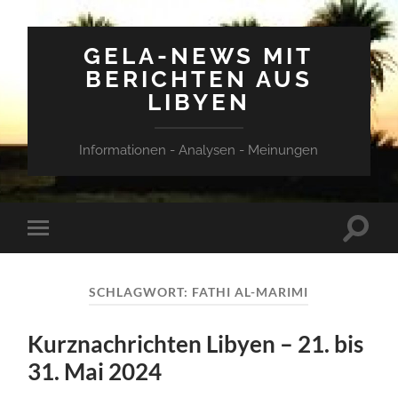
GELA-NEWS MIT
BERICHTEN AUS
LIBYEN
Informationen - Analysen - Meinungen
Suchfe
Mobile-
ein-/a
Menü
ein-/ausblenden
SCHLAGWORT:
FATHI AL-MARIMI
Kurznachrichten Libyen – 21. bis
31. Mai 2024