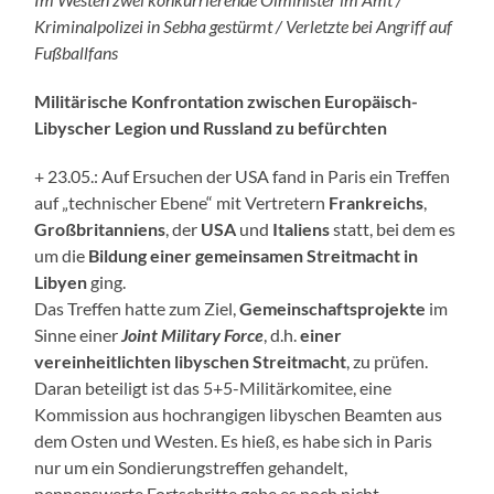
Kriminalpolizei in Sebha gestürmt / Verletzte bei Angriff auf
Fußballfans
Militärische Konfrontation zwischen Europäisch-
Libyscher Legion und Russland zu befürchten
+ 23.05.: Auf Ersuchen der USA fand in Paris ein Treffen
auf „technischer Ebene“ mit Vertretern
Frankreichs
,
Großbritanniens
, der
USA
und
Italiens
statt, bei dem es
um die
Bildung einer gemeinsamen Streitmacht in
Libyen
ging.
Das Treffen hatte zum Ziel,
Gemeinschaftsprojekte
im
Sinne einer
Joint Military Force
, d.h.
einer
vereinheitlichten libyschen Streitmacht
, zu prüfen.
Daran beteiligt ist das 5+5-Militärkomitee, eine
Kommission aus hochrangigen libyschen Beamten aus
dem Osten und Westen. Es hieß, es habe sich in Paris
nur um ein Sondierungstreffen gehandelt,
nennenswerte Fortschritte gebe es noch nicht.