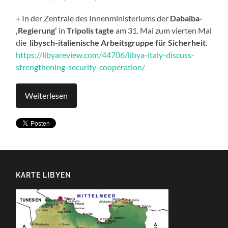
+ In der Zentrale des Innenministeriums der
Dabaiba-
‚Regierung‘
in
Tripolis
tagte
am 31. Mai zum vierten Mal
die
libysch-italienische Arbeitsgruppe für Sicherheit
.
https://libyareview.com/44706/libya-italy-discuss-
strengthening-security-cooperation/
Weiterlesen
KARTE LIBYEN