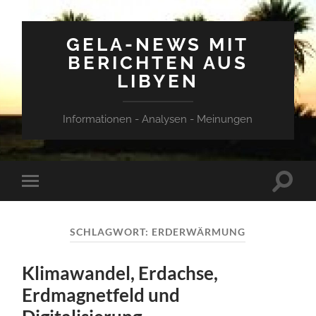
GELA-NEWS MIT
BERICHTEN AUS
LIBYEN
Informationen - Analysen - Meinungen
Suchfe
Mobile-
ein-/a
Menü
ein-/ausblenden
SCHLAGWORT:
ERDERWÄRMUNG
Klimawandel, Erdachse,
Erdmagnetfeld und