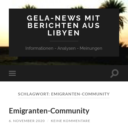
GELA-NEWS MIT
BERICHTEN AUS
LIBYEN
Informationen - Analysen - Meinungen
Suchfe
Mobile-
ein-/a
Menü
ein-/ausblenden
SCHLAGWORT:
EMIGRANTEN-COMMUNITY
Emigranten-Community
6. NOVEMBER 2020
/
KEINE KOMMENTARE