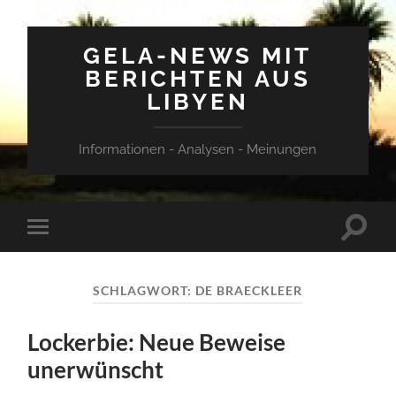
GELA-NEWS MIT
BERICHTEN AUS
LIBYEN
Informationen - Analysen - Meinungen
Suchfe
Mobile-
ein-/a
Menü
ein-/ausblenden
SCHLAGWORT:
DE BRAECKLEER
Lockerbie: Neue Beweise
unerwünscht