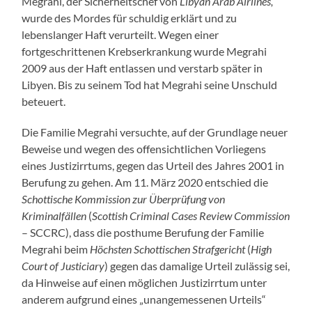
Megrahi, der Sicherheitschef von
Libyan Arab Airlines,
wurde des Mordes für schuldig erklärt und zu
lebenslanger Haft verurteilt. Wegen einer
fortgeschrittenen Krebserkrankung wurde Megrahi
2009 aus der Haft entlassen und verstarb später in
Libyen. Bis zu seinem Tod hat Megrahi seine Unschuld
beteuert.
Die Familie Megrahi versuchte, auf der Grundlage neuer
Beweise und wegen des offensichtlichen Vorliegens
eines Justizirrtums, gegen das Urteil des Jahres 2001 in
Berufung zu gehen. Am 11. März 2020 entschied die
Schottische Kommission zur Überprüfung von
Kriminalfällen
(
Scottish Criminal Cases Review Commission
– SCCRC), dass die posthume Berufung der Familie
Megrahi beim
Höchsten Schottischen Strafgericht
(
High
Court of Justiciary
) gegen das damalige Urteil zulässig sei,
da Hinweise auf einen möglichen Justizirrtum unter
anderem aufgrund eines „unangemessenen Urteils“