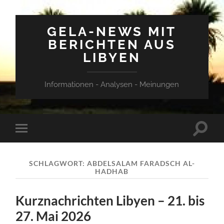
GELA-NEWS MIT
BERICHTEN AUS
LIBYEN
Informationen - Analysen - Meinungen
Suchfe
Mobile-
ein-/a
Menü
ein-/ausblenden
SCHLAGWORT:
ABDELSALAM FARADSCH AL-
HADHAB
Kurznachrichten Libyen – 21. bis
27. Mai 2026