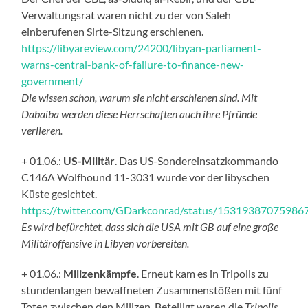
Verwaltungsrat waren nicht zu der von Saleh
einberufenen Sirte-Sitzung erschienen.
https://libyareview.com/24200/libyan-parliament-
warns-central-bank-of-failure-to-finance-new-
government/
Die wissen schon, warum sie nicht erschienen sind. Mit
Dabaiba werden diese Herrschaften auch ihre Pfründe
verlieren.
+ 01.06.:
US-Militär
. Das US-Sondereinsatzkommando
C146A Wolfhound 11-3031 wurde vor der libyschen
Küste gesichtet.
https://twitter.com/GDarkconrad/status/1531938707598
Es wird befürchtet, dass sich die USA mit GB auf eine große
Militäroffensive in Libyen vorbereiten.
+ 01.06.:
Milizenkämpfe
. Erneut kam es in Tripolis zu
stundenlangen bewaffneten Zusammenstößen mit fünf
Toten zwischen den Milizen. Beteiligt waren die
Tripolis