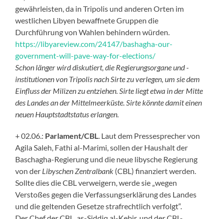
gewährleisten, da in Tripolis und anderen Orten im
westlichen Libyen bewaffnete Gruppen die
Durchführung von Wahlen behindern würden.
https://libyareview.com/24147/bashagha-our-
government-will-pave-way-for-elections/
Schon länger wird diskutiert, die Regierungsorgane und -
institutionen von Tripolis nach Sirte zu verlegen, um sie dem
Einfluss der Milizen zu entziehen. Sirte liegt etwa in der Mitte
des Landes an der Mittelmeerküste. Sirte könnte damit einen
neuen Hauptstadtstatus erlangen.
+ 02.06.:
Parlament/CBL
. Laut dem Pressesprecher von
Agila Saleh, Fathi al-Marimi, sollen der Haushalt der
Baschagha-Regierung und die neue libysche Regierung
von der
Libyschen Zentralbank
(CBL) finanziert werden.
Sollte dies die CBL verweigern, werde sie „wegen
Verstoßes gegen die Verfassungserklärung des Landes
und die geltenden Gesetze strafrechtlich verfolgt“.
Der Chef der CBL, as-Siddiq al-Kebir, und der CBL-