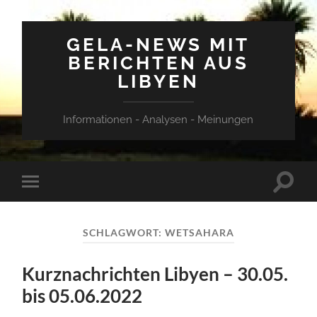
GELA-NEWS MIT
BERICHTEN AUS
LIBYEN
Informationen - Analysen - Meinungen
Suchfe
Mobile-
ein-/a
Menü
ein-/ausblenden
SCHLAGWORT:
WETSAHARA
Kurznachrichten Libyen – 30.05.
bis 05.06.2022