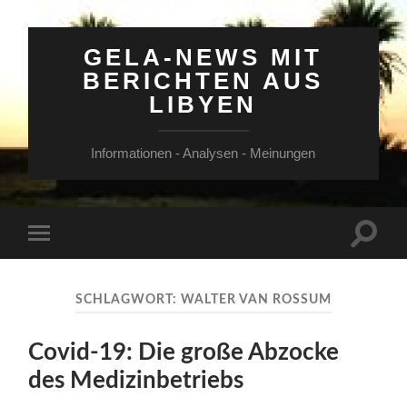
GELA-NEWS MIT
BERICHTEN AUS
LIBYEN
Informationen - Analysen - Meinungen
Suchfe
Mobile-
ein-/a
Menü
ein-/ausblenden
SCHLAGWORT:
WALTER VAN ROSSUM
Covid-19: Die große Abzocke
des Medizinbetriebs