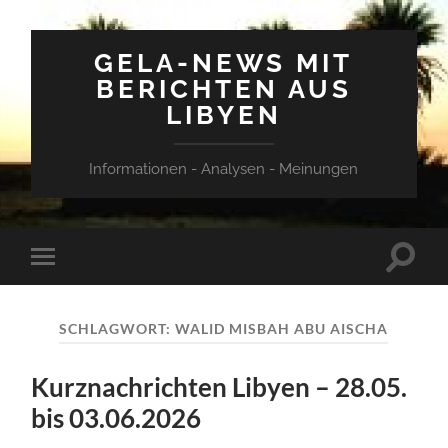
GELA-NEWS MIT
BERICHTEN AUS
LIBYEN
Informationen - Analysen - Meinungen
Suchfe
Mobile-
ein-/a
Menü
ein-/ausblenden
SCHLAGWORT:
WALID MISBAH ABU AISCHA
Kurznachrichten Libyen – 28.05.
bis 03.06.2026